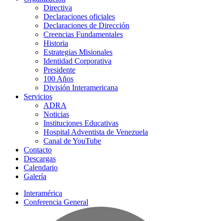
Directiva
Declaraciones oficiales
Declaraciones de Dirección
Creencias Fundamentales
Historia
Estrategias Misionales
Identidad Corporativa
Presidente
100 Años
División Interamericana
Servicios
ADRA
Noticias
Instituciones Educativas
Hospital Adventista de Venezuela
Canal de YouTube
Contacto
Descargas
Calendario
Galería
Interamérica
Conferencia General