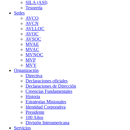
SILA (ASI)
Tesorería
Sedes
AVCO
AVCN
AVLLOC
AVOC
AVSOC
MVAE
MVAC
MVNOC
MVP
MVY
Organización
Directiva
Declaraciones oficiales
Declaraciones de Dirección
Creencias Fundamentales
Historia
Estrategias Misionales
Identidad Corporativa
Presidente
100 Años
División Interamericana
Servicios