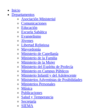
Inicio
Departamentos
Asociación Ministerial
Comunicaciones
Educación
Escuela Sabática
Evangelismo
Jóvenes
Libertad Religiosa
Mayordomía
Ministerio de Capellanía
Ministerio de la Familia
Ministerio de la Mujer
Ministerio del Espíritu de Profecía
Ministerio en Campus Públicos
Ministerio Infantil y del Adolescente
Ministerios Adventistas de Posibilidades
Ministerios Personales
Música
Publicaciones
Salud y Temperancia
Secretaría
SIEMA