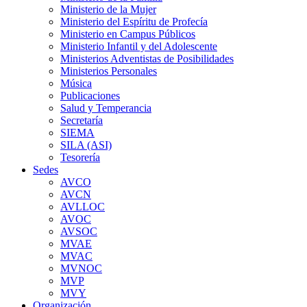
Ministerio de la Mujer
Ministerio del Espíritu de Profecía
Ministerio en Campus Públicos
Ministerio Infantil y del Adolescente
Ministerios Adventistas de Posibilidades
Ministerios Personales
Música
Publicaciones
Salud y Temperancia
Secretaría
SIEMA
SILA (ASI)
Tesorería
Sedes
AVCO
AVCN
AVLLOC
AVOC
AVSOC
MVAE
MVAC
MVNOC
MVP
MVY
Organización