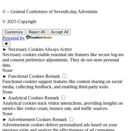
© – General Conference of Seventh-day Adventists
© 2025 Copyright
Customize
Reject All
Accept All
Powered by
✖
►
Necessary Cookies
Always Active
Necessary cookies enable essential site features like secure log-ins
and consent preference adjustments. They do not store personal
data.
None
►
Functional Cookies
Remark
Functional cookies support features like content sharing on social
media, collecting feedback, and enabling third-party tools.
None
►
Analytical Cookies
Remark
Analytical cookies track visitor interactions, providing insights on
metrics like visitor count, bounce rate, and traffic sources.
None
►
Advertisement Cookies
Remark
Advertisement cookies deliver personalized ads based on your
previous visits and analyze the effectiveness of ad campaigns.