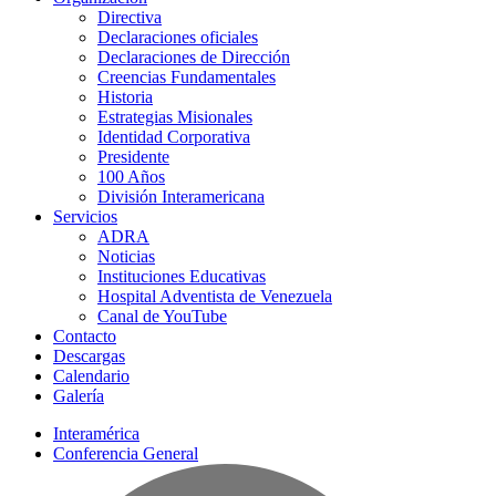
Directiva
Declaraciones oficiales
Declaraciones de Dirección
Creencias Fundamentales
Historia
Estrategias Misionales
Identidad Corporativa
Presidente
100 Años
División Interamericana
Servicios
ADRA
Noticias
Instituciones Educativas
Hospital Adventista de Venezuela
Canal de YouTube
Contacto
Descargas
Calendario
Galería
Interamérica
Conferencia General