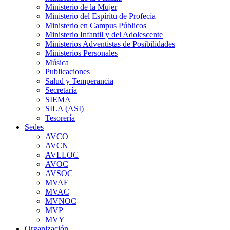
Ministerio de la Mujer
Ministerio del Espíritu de Profecía
Ministerio en Campus Públicos
Ministerio Infantil y del Adolescente
Ministerios Adventistas de Posibilidades
Ministerios Personales
Música
Publicaciones
Salud y Temperancia
Secretaría
SIEMA
SILA (ASI)
Tesorería
Sedes
AVCO
AVCN
AVLLOC
AVOC
AVSOC
MVAE
MVAC
MVNOC
MVP
MVY
Organización