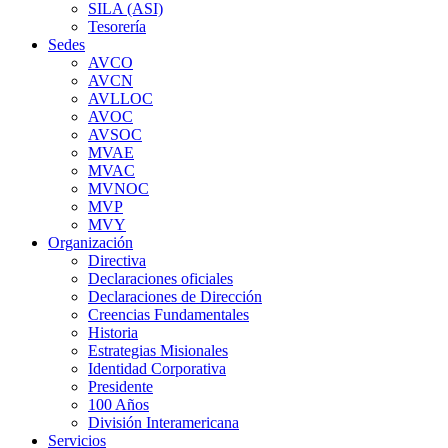
SILA (ASI)
Tesorería
Sedes
AVCO
AVCN
AVLLOC
AVOC
AVSOC
MVAE
MVAC
MVNOC
MVP
MVY
Organización
Directiva
Declaraciones oficiales
Declaraciones de Dirección
Creencias Fundamentales
Historia
Estrategias Misionales
Identidad Corporativa
Presidente
100 Años
División Interamericana
Servicios