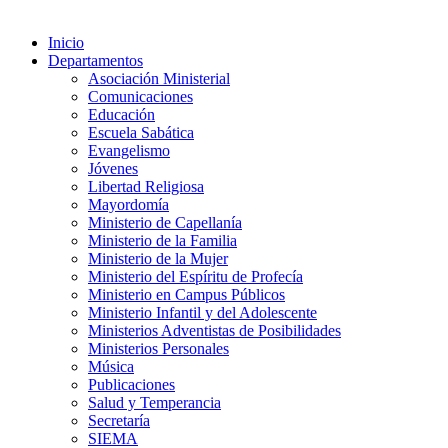
Inicio
Departamentos
Asociación Ministerial
Comunicaciones
Educación
Escuela Sabática
Evangelismo
Jóvenes
Libertad Religiosa
Mayordomía
Ministerio de Capellanía
Ministerio de la Familia
Ministerio de la Mujer
Ministerio del Espíritu de Profecía
Ministerio en Campus Públicos
Ministerio Infantil y del Adolescente
Ministerios Adventistas de Posibilidades
Ministerios Personales
Música
Publicaciones
Salud y Temperancia
Secretaría
SIEMA