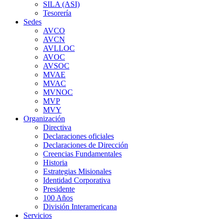
SILA (ASI)
Tesorería
Sedes
AVCO
AVCN
AVLLOC
AVOC
AVSOC
MVAE
MVAC
MVNOC
MVP
MVY
Organización
Directiva
Declaraciones oficiales
Declaraciones de Dirección
Creencias Fundamentales
Historia
Estrategias Misionales
Identidad Corporativa
Presidente
100 Años
División Interamericana
Servicios