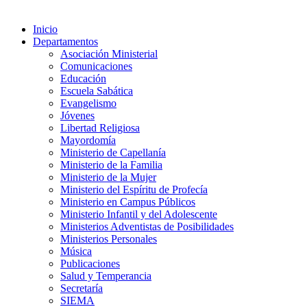
Inicio
Departamentos
Asociación Ministerial
Comunicaciones
Educación
Escuela Sabática
Evangelismo
Jóvenes
Libertad Religiosa
Mayordomía
Ministerio de Capellanía
Ministerio de la Familia
Ministerio de la Mujer
Ministerio del Espíritu de Profecía
Ministerio en Campus Públicos
Ministerio Infantil y del Adolescente
Ministerios Adventistas de Posibilidades
Ministerios Personales
Música
Publicaciones
Salud y Temperancia
Secretaría
SIEMA