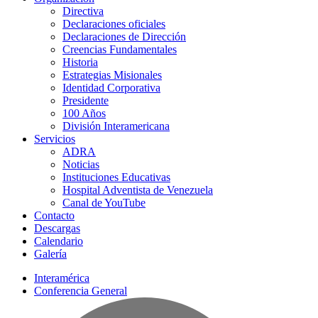
Directiva
Declaraciones oficiales
Declaraciones de Dirección
Creencias Fundamentales
Historia
Estrategias Misionales
Identidad Corporativa
Presidente
100 Años
División Interamericana
Servicios
ADRA
Noticias
Instituciones Educativas
Hospital Adventista de Venezuela
Canal de YouTube
Contacto
Descargas
Calendario
Galería
Interamérica
Conferencia General