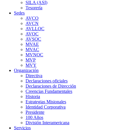
SILA (ASI)
Tesorería
Sedes
AVCO
AVCN
AVLLOC
AVOC
AVSOC
MVAE
MVAC
MVNOC
MVP
MVY
Organización
Directiva
Declaraciones oficiales
Declaraciones de Dirección
Creencias Fundamentales
Historia
Estrategias Misionales
Identidad Corporativa
Presidente
100 Años
División Interamericana
Servicios