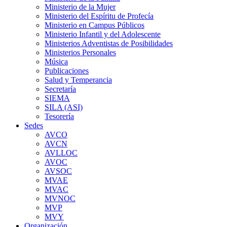
Ministerio de la Mujer
Ministerio del Espíritu de Profecía
Ministerio en Campus Públicos
Ministerio Infantil y del Adolescente
Ministerios Adventistas de Posibilidades
Ministerios Personales
Música
Publicaciones
Salud y Temperancia
Secretaría
SIEMA
SILA (ASI)
Tesorería
Sedes
AVCO
AVCN
AVLLOC
AVOC
AVSOC
MVAE
MVAC
MVNOC
MVP
MVY
Organización