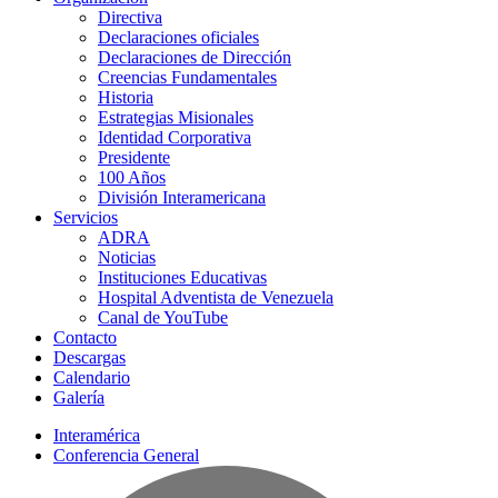
Directiva
Declaraciones oficiales
Declaraciones de Dirección
Creencias Fundamentales
Historia
Estrategias Misionales
Identidad Corporativa
Presidente
100 Años
División Interamericana
Servicios
ADRA
Noticias
Instituciones Educativas
Hospital Adventista de Venezuela
Canal de YouTube
Contacto
Descargas
Calendario
Galería
Interamérica
Conferencia General