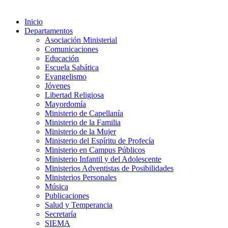
Inicio
Departamentos
Asociación Ministerial
Comunicaciones
Educación
Escuela Sabática
Evangelismo
Jóvenes
Libertad Religiosa
Mayordomía
Ministerio de Capellanía
Ministerio de la Familia
Ministerio de la Mujer
Ministerio del Espíritu de Profecía
Ministerio en Campus Públicos
Ministerio Infantil y del Adolescente
Ministerios Adventistas de Posibilidades
Ministerios Personales
Música
Publicaciones
Salud y Temperancia
Secretaría
SIEMA