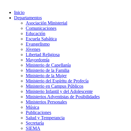
Inicio
Departamentos
Asociación Ministerial
Comunicaciones
Educación
Escuela Sabática
Evangelismo
Jóvenes
Libertad Religiosa
Mayordomía
Ministerio de Capellanía
Ministerio de la Familia
Ministerio de la Mujer
Ministerio del Espíritu de Profecía
Ministerio en Campus Públicos
Ministerio Infantil y del Adolescente
Ministerios Adventistas de Posibilidades
Ministerios Personales
Música
Publicaciones
Salud y Temperancia
Secretaría
SIEMA