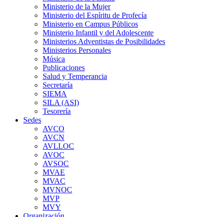
Ministerio de la Mujer
Ministerio del Espíritu de Profecía
Ministerio en Campus Públicos
Ministerio Infantil y del Adolescente
Ministerios Adventistas de Posibilidades
Ministerios Personales
Música
Publicaciones
Salud y Temperancia
Secretaría
SIEMA
SILA (ASI)
Tesorería
Sedes
AVCO
AVCN
AVLLOC
AVOC
AVSOC
MVAE
MVAC
MVNOC
MVP
MVY
Organización