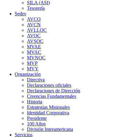
SILA (ASI)
Tesorería
Sedes
AVCO
AVCN
AVLLOC
AVOC
AVSOC
MVAE
MVAC
MVNOC
MVP
MVY
Organización
Directiva
Declaraciones oficiales
Declaraciones de Dirección
Creencias Fundamentales
Historia
Estrategias Misionales
Identidad Corporativa
Presidente
100 Años
División Interamericana
Servicios