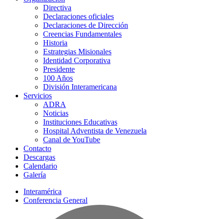
Directiva
Declaraciones oficiales
Declaraciones de Dirección
Creencias Fundamentales
Historia
Estrategias Misionales
Identidad Corporativa
Presidente
100 Años
División Interamericana
Servicios
ADRA
Noticias
Instituciones Educativas
Hospital Adventista de Venezuela
Canal de YouTube
Contacto
Descargas
Calendario
Galería
Interamérica
Conferencia General