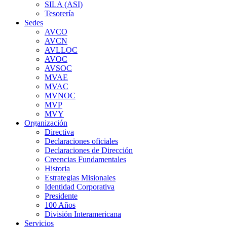
SILA (ASI)
Tesorería
Sedes
AVCO
AVCN
AVLLOC
AVOC
AVSOC
MVAE
MVAC
MVNOC
MVP
MVY
Organización
Directiva
Declaraciones oficiales
Declaraciones de Dirección
Creencias Fundamentales
Historia
Estrategias Misionales
Identidad Corporativa
Presidente
100 Años
División Interamericana
Servicios