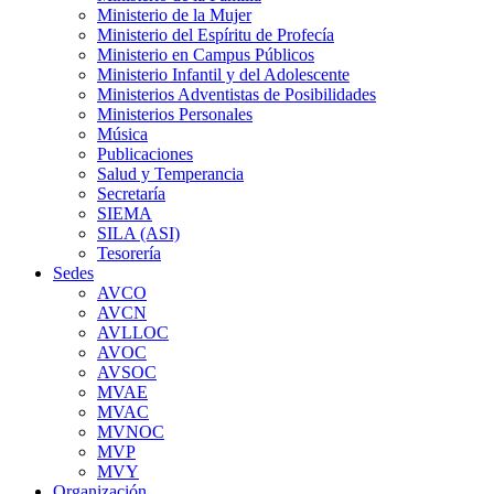
Ministerio de la Mujer
Ministerio del Espíritu de Profecía
Ministerio en Campus Públicos
Ministerio Infantil y del Adolescente
Ministerios Adventistas de Posibilidades
Ministerios Personales
Música
Publicaciones
Salud y Temperancia
Secretaría
SIEMA
SILA (ASI)
Tesorería
Sedes
AVCO
AVCN
AVLLOC
AVOC
AVSOC
MVAE
MVAC
MVNOC
MVP
MVY
Organización