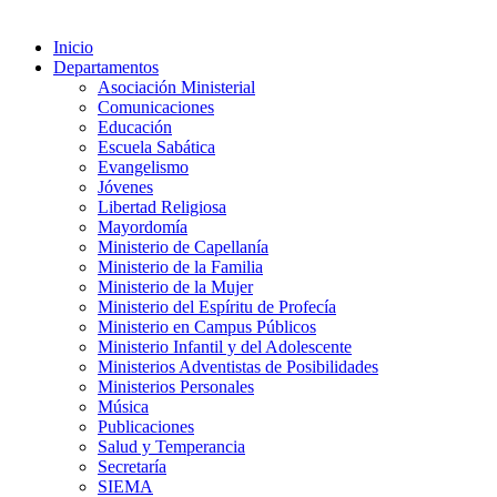
Inicio
Departamentos
Asociación Ministerial
Comunicaciones
Educación
Escuela Sabática
Evangelismo
Jóvenes
Libertad Religiosa
Mayordomía
Ministerio de Capellanía
Ministerio de la Familia
Ministerio de la Mujer
Ministerio del Espíritu de Profecía
Ministerio en Campus Públicos
Ministerio Infantil y del Adolescente
Ministerios Adventistas de Posibilidades
Ministerios Personales
Música
Publicaciones
Salud y Temperancia
Secretaría
SIEMA