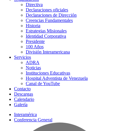
Directiva
Declaraciones oficiales
Declaraciones de Dirección
Creencias Fundamentales
Historia
Estrategias Misionales
Identidad Corporativa
Presidente
100 Años
División Interamericana
Servicios
ADRA
Noticias
Instituciones Educativas
Hospital Adventista de Venezuela
Canal de YouTube
Contacto
Descargas
Calendario
Galería
Interamérica
Conferencia General