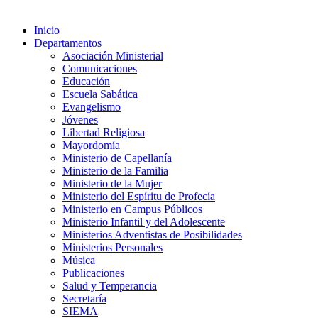
Inicio
Departamentos
Asociación Ministerial
Comunicaciones
Educación
Escuela Sabática
Evangelismo
Jóvenes
Libertad Religiosa
Mayordomía
Ministerio de Capellanía
Ministerio de la Familia
Ministerio de la Mujer
Ministerio del Espíritu de Profecía
Ministerio en Campus Públicos
Ministerio Infantil y del Adolescente
Ministerios Adventistas de Posibilidades
Ministerios Personales
Música
Publicaciones
Salud y Temperancia
Secretaría
SIEMA