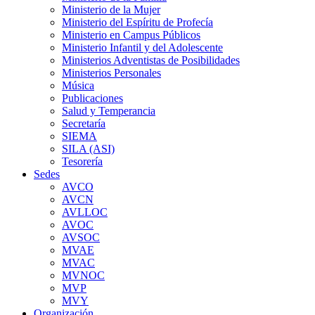
Ministerio de la Mujer
Ministerio del Espíritu de Profecía
Ministerio en Campus Públicos
Ministerio Infantil y del Adolescente
Ministerios Adventistas de Posibilidades
Ministerios Personales
Música
Publicaciones
Salud y Temperancia
Secretaría
SIEMA
SILA (ASI)
Tesorería
Sedes
AVCO
AVCN
AVLLOC
AVOC
AVSOC
MVAE
MVAC
MVNOC
MVP
MVY
Organización