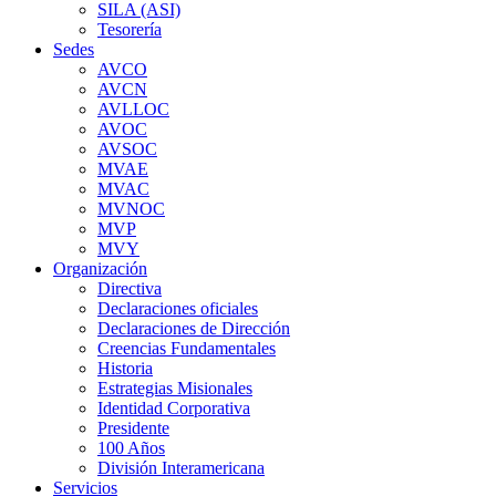
SILA (ASI)
Tesorería
Sedes
AVCO
AVCN
AVLLOC
AVOC
AVSOC
MVAE
MVAC
MVNOC
MVP
MVY
Organización
Directiva
Declaraciones oficiales
Declaraciones de Dirección
Creencias Fundamentales
Historia
Estrategias Misionales
Identidad Corporativa
Presidente
100 Años
División Interamericana
Servicios