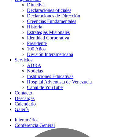
Directiva
Declaraciones oficiales
Declaraciones de Dirección
Creencias Fundamentales
Historia
Estrategias Misionales
Identidad Corporativa
Presidente
100 Años
División Interamericana
Servicios
ADRA
Noticias
Instituciones Educativas
Hospital Adventista de Venezuela
Canal de YouTube
Contacto
Descargas
Calendario
Galería
Interamérica
Conferencia General