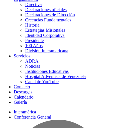
Directiva
Declaraciones oficiales
Declaraciones de Dirección
Creencias Fundamentales
Historia
Estrategias Misionales
Identidad Corporativa
Presidente
100 Años
División Interamericana
Servicios
ADRA
Noticias
Instituciones Educativas
Hospital Adventista de Venezuela
Canal de YouTube
Contacto
Descargas
Calendario
Galería
Interamérica
Conferencia General