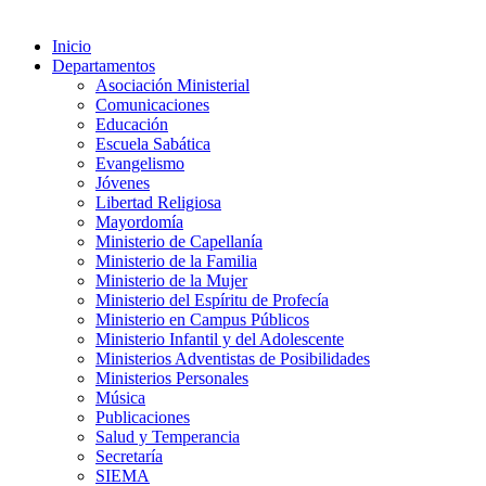
Inicio
Departamentos
Asociación Ministerial
Comunicaciones
Educación
Escuela Sabática
Evangelismo
Jóvenes
Libertad Religiosa
Mayordomía
Ministerio de Capellanía
Ministerio de la Familia
Ministerio de la Mujer
Ministerio del Espíritu de Profecía
Ministerio en Campus Públicos
Ministerio Infantil y del Adolescente
Ministerios Adventistas de Posibilidades
Ministerios Personales
Música
Publicaciones
Salud y Temperancia
Secretaría
SIEMA