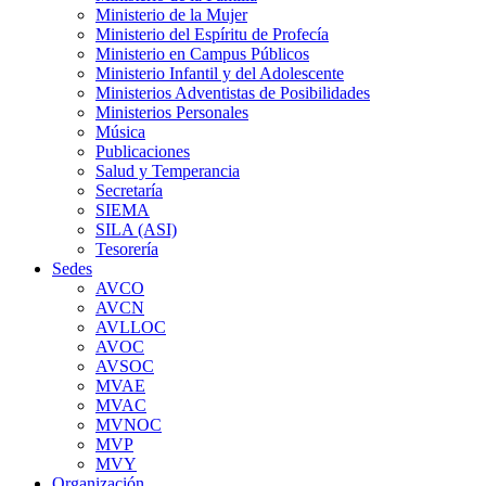
Ministerio de la Mujer
Ministerio del Espíritu de Profecía
Ministerio en Campus Públicos
Ministerio Infantil y del Adolescente
Ministerios Adventistas de Posibilidades
Ministerios Personales
Música
Publicaciones
Salud y Temperancia
Secretaría
SIEMA
SILA (ASI)
Tesorería
Sedes
AVCO
AVCN
AVLLOC
AVOC
AVSOC
MVAE
MVAC
MVNOC
MVP
MVY
Organización