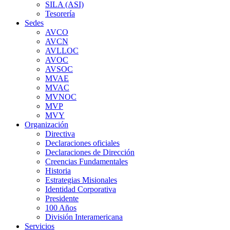
SILA (ASI)
Tesorería
Sedes
AVCO
AVCN
AVLLOC
AVOC
AVSOC
MVAE
MVAC
MVNOC
MVP
MVY
Organización
Directiva
Declaraciones oficiales
Declaraciones de Dirección
Creencias Fundamentales
Historia
Estrategias Misionales
Identidad Corporativa
Presidente
100 Años
División Interamericana
Servicios