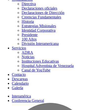
Directiva
Declaraciones oficiales
Declaraciones de Dirección
Creencias Fundamentales
Historia
Estrategias Misionales
Identidad Corporativa
Presidente
100 Años
División Interamericana
Servicios
ADRA
Noticias
Instituciones Educativas
Hospital Adventista de Venezuela
Canal de YouTube
Contacto
Descargas
Calendario
Galería
Interamérica
Conferencia General