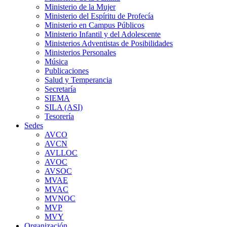
Ministerio de la Mujer
Ministerio del Espíritu de Profecía
Ministerio en Campus Públicos
Ministerio Infantil y del Adolescente
Ministerios Adventistas de Posibilidades
Ministerios Personales
Música
Publicaciones
Salud y Temperancia
Secretaría
SIEMA
SILA (ASI)
Tesorería
Sedes
AVCO
AVCN
AVLLOC
AVOC
AVSOC
MVAE
MVAC
MVNOC
MVP
MVY
Organización