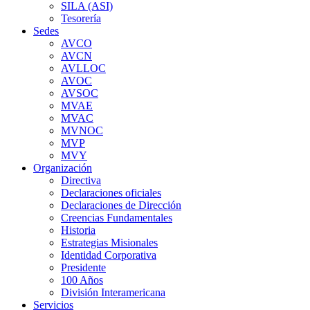
SILA (ASI)
Tesorería
Sedes
AVCO
AVCN
AVLLOC
AVOC
AVSOC
MVAE
MVAC
MVNOC
MVP
MVY
Organización
Directiva
Declaraciones oficiales
Declaraciones de Dirección
Creencias Fundamentales
Historia
Estrategias Misionales
Identidad Corporativa
Presidente
100 Años
División Interamericana
Servicios