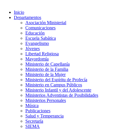
Inicio
Departamentos
Asociación Ministerial
Comunicaciones
Educación
Escuela Sabática
Evangelismo
Jóvenes
Libertad Religiosa
Mayordomía
Ministerio de Capellanía
Ministerio de la Familia
Ministerio de la Mujer
Ministerio del Espíritu de Profecía
Ministerio en Campus Públicos
Ministerio Infantil y del Adolescente
Ministerios Adventistas de Posibilidades
Ministerios Personales
Música
Publicaciones
Salud y Temperancia
Secretaría
SIEMA