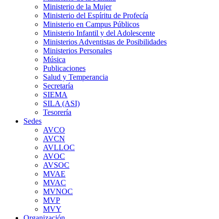
Ministerio de la Mujer
Ministerio del Espíritu de Profecía
Ministerio en Campus Públicos
Ministerio Infantil y del Adolescente
Ministerios Adventistas de Posibilidades
Ministerios Personales
Música
Publicaciones
Salud y Temperancia
Secretaría
SIEMA
SILA (ASI)
Tesorería
Sedes
AVCO
AVCN
AVLLOC
AVOC
AVSOC
MVAE
MVAC
MVNOC
MVP
MVY
Organización