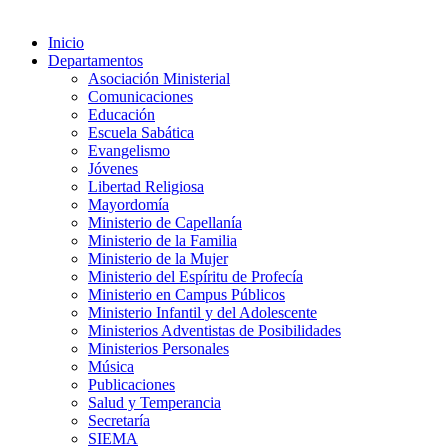
Inicio
Departamentos
Asociación Ministerial
Comunicaciones
Educación
Escuela Sabática
Evangelismo
Jóvenes
Libertad Religiosa
Mayordomía
Ministerio de Capellanía
Ministerio de la Familia
Ministerio de la Mujer
Ministerio del Espíritu de Profecía
Ministerio en Campus Públicos
Ministerio Infantil y del Adolescente
Ministerios Adventistas de Posibilidades
Ministerios Personales
Música
Publicaciones
Salud y Temperancia
Secretaría
SIEMA