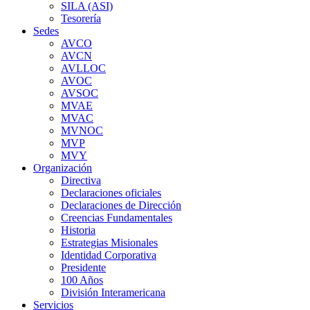
SILA (ASI)
Tesorería
Sedes
AVCO
AVCN
AVLLOC
AVOC
AVSOC
MVAE
MVAC
MVNOC
MVP
MVY
Organización
Directiva
Declaraciones oficiales
Declaraciones de Dirección
Creencias Fundamentales
Historia
Estrategias Misionales
Identidad Corporativa
Presidente
100 Años
División Interamericana
Servicios