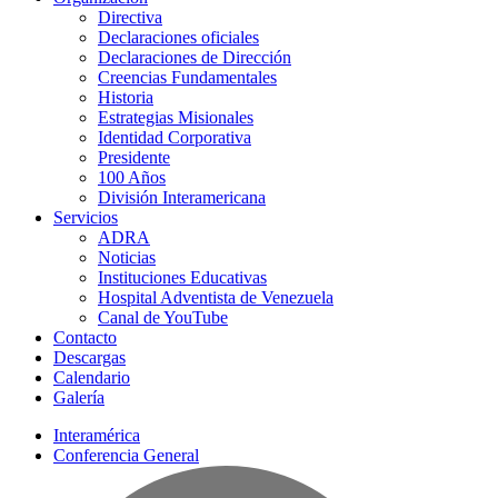
Directiva
Declaraciones oficiales
Declaraciones de Dirección
Creencias Fundamentales
Historia
Estrategias Misionales
Identidad Corporativa
Presidente
100 Años
División Interamericana
Servicios
ADRA
Noticias
Instituciones Educativas
Hospital Adventista de Venezuela
Canal de YouTube
Contacto
Descargas
Calendario
Galería
Interamérica
Conferencia General