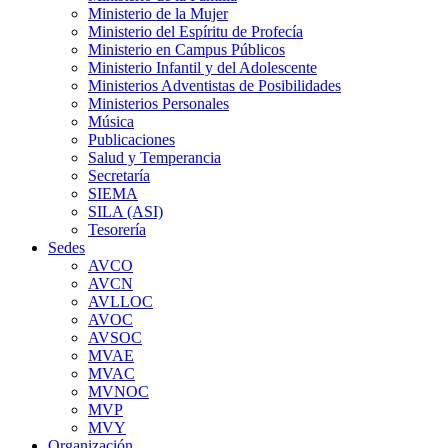
Ministerio de la Mujer
Ministerio del Espíritu de Profecía
Ministerio en Campus Públicos
Ministerio Infantil y del Adolescente
Ministerios Adventistas de Posibilidades
Ministerios Personales
Música
Publicaciones
Salud y Temperancia
Secretaría
SIEMA
SILA (ASI)
Tesorería
Sedes
AVCO
AVCN
AVLLOC
AVOC
AVSOC
MVAE
MVAC
MVNOC
MVP
MVY
Organización