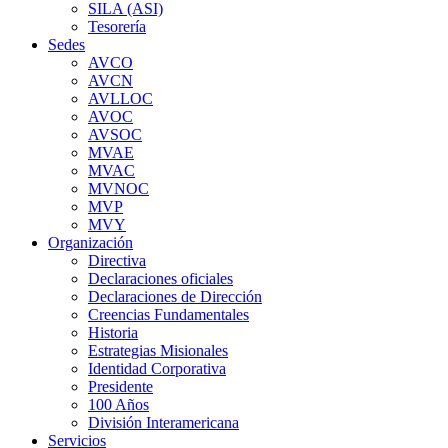
SILA (ASI)
Tesorería
Sedes
AVCO
AVCN
AVLLOC
AVOC
AVSOC
MVAE
MVAC
MVNOC
MVP
MVY
Organización
Directiva
Declaraciones oficiales
Declaraciones de Dirección
Creencias Fundamentales
Historia
Estrategias Misionales
Identidad Corporativa
Presidente
100 Años
División Interamericana
Servicios