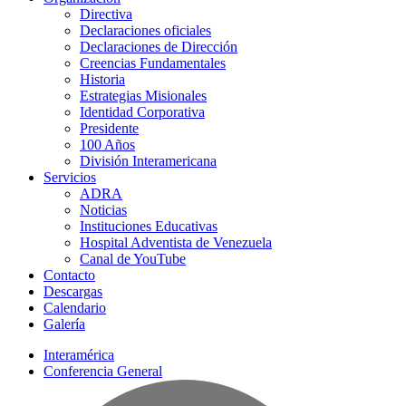
Directiva
Declaraciones oficiales
Declaraciones de Dirección
Creencias Fundamentales
Historia
Estrategias Misionales
Identidad Corporativa
Presidente
100 Años
División Interamericana
Servicios
ADRA
Noticias
Instituciones Educativas
Hospital Adventista de Venezuela
Canal de YouTube
Contacto
Descargas
Calendario
Galería
Interamérica
Conferencia General