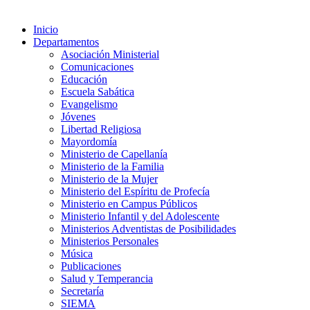
Inicio
Departamentos
Asociación Ministerial
Comunicaciones
Educación
Escuela Sabática
Evangelismo
Jóvenes
Libertad Religiosa
Mayordomía
Ministerio de Capellanía
Ministerio de la Familia
Ministerio de la Mujer
Ministerio del Espíritu de Profecía
Ministerio en Campus Públicos
Ministerio Infantil y del Adolescente
Ministerios Adventistas de Posibilidades
Ministerios Personales
Música
Publicaciones
Salud y Temperancia
Secretaría
SIEMA