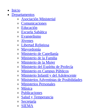
Inicio
Departamentos
Asociación Ministerial
Comunicaciones
Educación
Escuela Sabática
Evangelismo
Jóvenes
Libertad Religiosa
Mayordomía
Ministerio de Capellanía
Ministerio de la Familia
Ministerio de la Mujer
Ministerio del Espíritu de Profecía
Ministerio en Campus Públicos
Ministerio Infantil y del Adolescente
Ministerios Adventistas de Posibilidades
Ministerios Personales
Música
Publicaciones
Salud y Temperancia
Secretaría
SIEMA