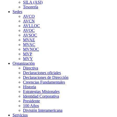
SILA (ASI)
Tesorería
Sedes
AVCO
AVCN
AVLLOC
AVOC
AVSOC
MVAE
MVAC
MVNOC
MVP
MVY
Organización
Directiva
Declaraciones oficiales
Declaraciones de Dirección
Creencias Fundamentales
Historia
Estrategias Misionales
Identidad Corporativa
Presidente
100 Años
División Interamericana
Servicios