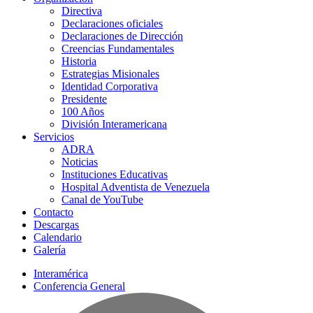
Directiva
Declaraciones oficiales
Declaraciones de Dirección
Creencias Fundamentales
Historia
Estrategias Misionales
Identidad Corporativa
Presidente
100 Años
División Interamericana
Servicios
ADRA
Noticias
Instituciones Educativas
Hospital Adventista de Venezuela
Canal de YouTube
Contacto
Descargas
Calendario
Galería
Interamérica
Conferencia General