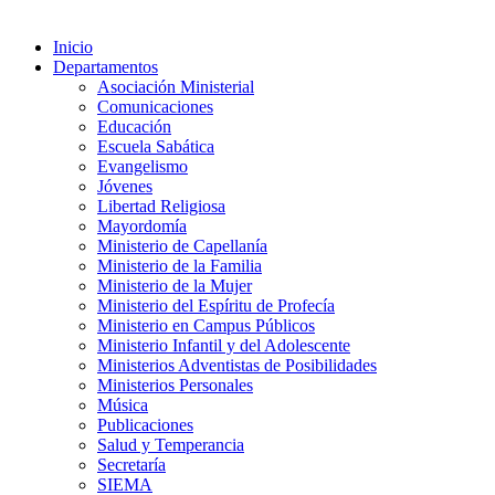
Inicio
Departamentos
Asociación Ministerial
Comunicaciones
Educación
Escuela Sabática
Evangelismo
Jóvenes
Libertad Religiosa
Mayordomía
Ministerio de Capellanía
Ministerio de la Familia
Ministerio de la Mujer
Ministerio del Espíritu de Profecía
Ministerio en Campus Públicos
Ministerio Infantil y del Adolescente
Ministerios Adventistas de Posibilidades
Ministerios Personales
Música
Publicaciones
Salud y Temperancia
Secretaría
SIEMA