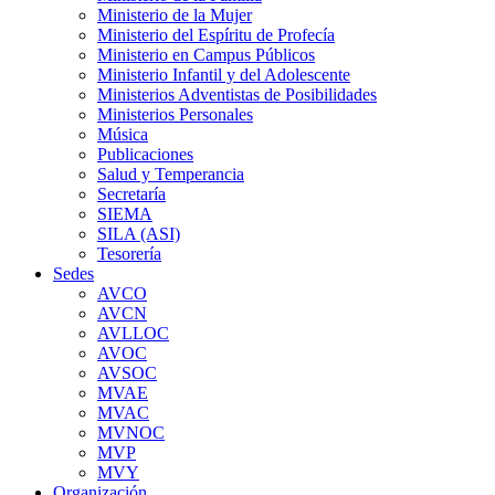
Ministerio de la Mujer
Ministerio del Espíritu de Profecía
Ministerio en Campus Públicos
Ministerio Infantil y del Adolescente
Ministerios Adventistas de Posibilidades
Ministerios Personales
Música
Publicaciones
Salud y Temperancia
Secretaría
SIEMA
SILA (ASI)
Tesorería
Sedes
AVCO
AVCN
AVLLOC
AVOC
AVSOC
MVAE
MVAC
MVNOC
MVP
MVY
Organización