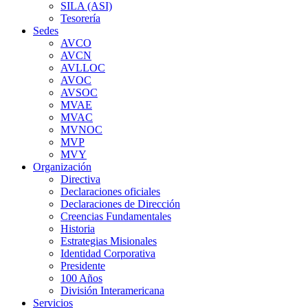
SILA (ASI)
Tesorería
Sedes
AVCO
AVCN
AVLLOC
AVOC
AVSOC
MVAE
MVAC
MVNOC
MVP
MVY
Organización
Directiva
Declaraciones oficiales
Declaraciones de Dirección
Creencias Fundamentales
Historia
Estrategias Misionales
Identidad Corporativa
Presidente
100 Años
División Interamericana
Servicios