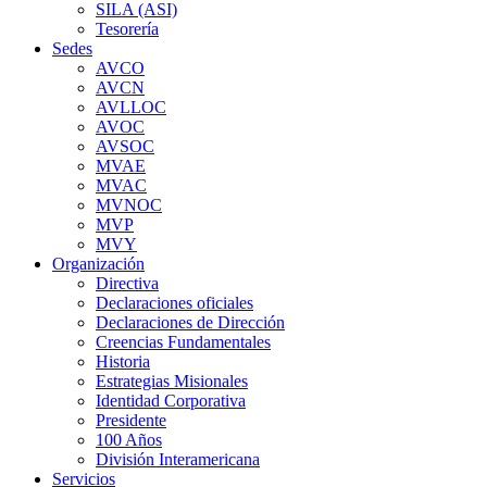
SILA (ASI)
Tesorería
Sedes
AVCO
AVCN
AVLLOC
AVOC
AVSOC
MVAE
MVAC
MVNOC
MVP
MVY
Organización
Directiva
Declaraciones oficiales
Declaraciones de Dirección
Creencias Fundamentales
Historia
Estrategias Misionales
Identidad Corporativa
Presidente
100 Años
División Interamericana
Servicios