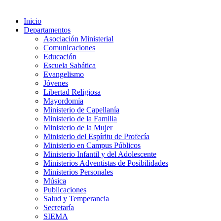
Inicio
Departamentos
Asociación Ministerial
Comunicaciones
Educación
Escuela Sabática
Evangelismo
Jóvenes
Libertad Religiosa
Mayordomía
Ministerio de Capellanía
Ministerio de la Familia
Ministerio de la Mujer
Ministerio del Espíritu de Profecía
Ministerio en Campus Públicos
Ministerio Infantil y del Adolescente
Ministerios Adventistas de Posibilidades
Ministerios Personales
Música
Publicaciones
Salud y Temperancia
Secretaría
SIEMA