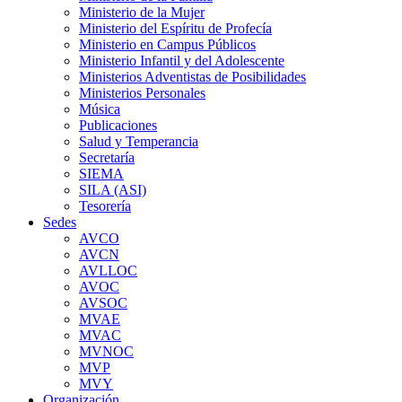
Ministerio de la Mujer
Ministerio del Espíritu de Profecía
Ministerio en Campus Públicos
Ministerio Infantil y del Adolescente
Ministerios Adventistas de Posibilidades
Ministerios Personales
Música
Publicaciones
Salud y Temperancia
Secretaría
SIEMA
SILA (ASI)
Tesorería
Sedes
AVCO
AVCN
AVLLOC
AVOC
AVSOC
MVAE
MVAC
MVNOC
MVP
MVY
Organización