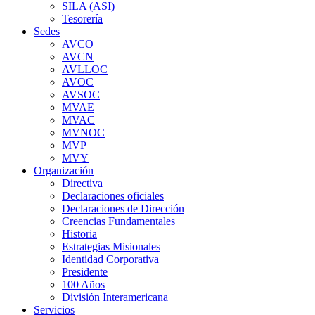
SILA (ASI)
Tesorería
Sedes
AVCO
AVCN
AVLLOC
AVOC
AVSOC
MVAE
MVAC
MVNOC
MVP
MVY
Organización
Directiva
Declaraciones oficiales
Declaraciones de Dirección
Creencias Fundamentales
Historia
Estrategias Misionales
Identidad Corporativa
Presidente
100 Años
División Interamericana
Servicios