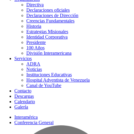
Directiva
Declaraciones oficiales
Declaraciones de Dirección
Creencias Fundamentales
Historia
Estrategias Misionales
Identidad Corporativa
Presidente
100 Años
División Interamericana
Servicios
ADRA
Noticias
Instituciones Educativas
Hospital Adventista de Venezuela
Canal de YouTube
Contacto
Descargas
Calendario
Galería
Interamérica
Conferencia General