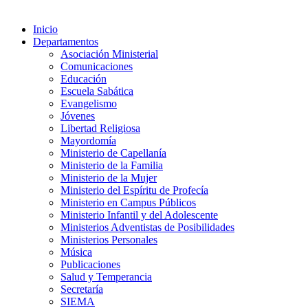
Inicio
Departamentos
Asociación Ministerial
Comunicaciones
Educación
Escuela Sabática
Evangelismo
Jóvenes
Libertad Religiosa
Mayordomía
Ministerio de Capellanía
Ministerio de la Familia
Ministerio de la Mujer
Ministerio del Espíritu de Profecía
Ministerio en Campus Públicos
Ministerio Infantil y del Adolescente
Ministerios Adventistas de Posibilidades
Ministerios Personales
Música
Publicaciones
Salud y Temperancia
Secretaría
SIEMA