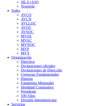
SILA (ASI)
Tesorería
Sedes
AVCO
AVCN
AVLLOC
AVOC
AVSOC
MVAE
MVAC
MVNOC
MVP
MVY
Organización
Directiva
Declaraciones oficiales
Declaraciones de Dirección
Creencias Fundamentales
Historia
Estrategias Misionales
Identidad Corporativa
Presidente
100 Años
División Interamericana
Servicios