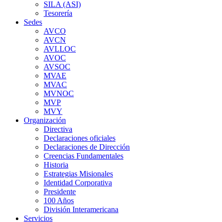
SILA (ASI)
Tesorería
Sedes
AVCO
AVCN
AVLLOC
AVOC
AVSOC
MVAE
MVAC
MVNOC
MVP
MVY
Organización
Directiva
Declaraciones oficiales
Declaraciones de Dirección
Creencias Fundamentales
Historia
Estrategias Misionales
Identidad Corporativa
Presidente
100 Años
División Interamericana
Servicios