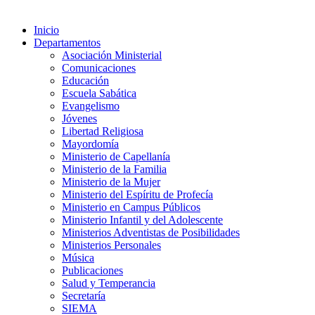
Inicio
Departamentos
Asociación Ministerial
Comunicaciones
Educación
Escuela Sabática
Evangelismo
Jóvenes
Libertad Religiosa
Mayordomía
Ministerio de Capellanía
Ministerio de la Familia
Ministerio de la Mujer
Ministerio del Espíritu de Profecía
Ministerio en Campus Públicos
Ministerio Infantil y del Adolescente
Ministerios Adventistas de Posibilidades
Ministerios Personales
Música
Publicaciones
Salud y Temperancia
Secretaría
SIEMA