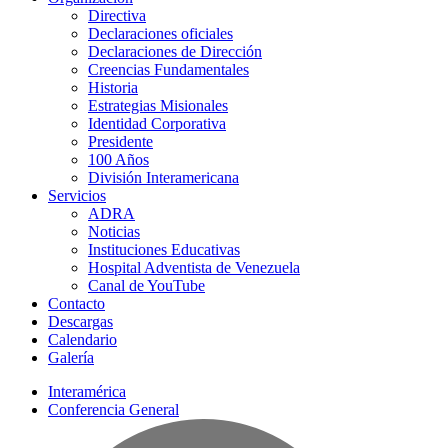
Directiva
Declaraciones oficiales
Declaraciones de Dirección
Creencias Fundamentales
Historia
Estrategias Misionales
Identidad Corporativa
Presidente
100 Años
División Interamericana
Servicios
ADRA
Noticias
Instituciones Educativas
Hospital Adventista de Venezuela
Canal de YouTube
Contacto
Descargas
Calendario
Galería
Interamérica
Conferencia General