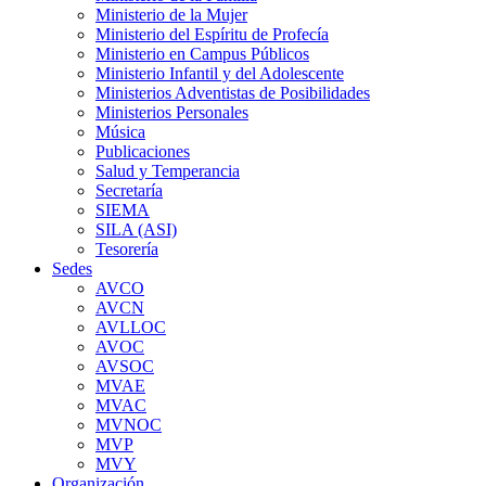
Ministerio de la Mujer
Ministerio del Espíritu de Profecía
Ministerio en Campus Públicos
Ministerio Infantil y del Adolescente
Ministerios Adventistas de Posibilidades
Ministerios Personales
Música
Publicaciones
Salud y Temperancia
Secretaría
SIEMA
SILA (ASI)
Tesorería
Sedes
AVCO
AVCN
AVLLOC
AVOC
AVSOC
MVAE
MVAC
MVNOC
MVP
MVY
Organización