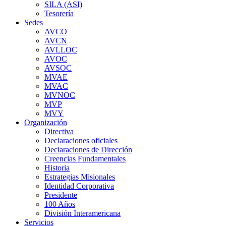
SILA (ASI)
Tesorería
Sedes
AVCO
AVCN
AVLLOC
AVOC
AVSOC
MVAE
MVAC
MVNOC
MVP
MVY
Organización
Directiva
Declaraciones oficiales
Declaraciones de Dirección
Creencias Fundamentales
Historia
Estrategias Misionales
Identidad Corporativa
Presidente
100 Años
División Interamericana
Servicios