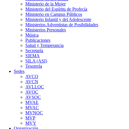
Ministerio de la Mujer
Ministerio del Espíritu de Profecía
Ministerio en Campus Públicos
Ministerio Infantil y del Adolescente
Ministerios Adventistas de Posibilidades
Ministerios Personales
Música
Publicaciones
Salud y Temperancia
Secretaría
SIEMA
SILA (ASI)
Tesorería
Sedes
AVCO
AVCN
AVLLOC
AVOC
AVSOC
MVAE
MVAC
MVNOC
MVP
MVY
Organización