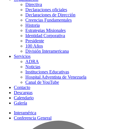
Directiva
Declaraciones oficiales
Declaraciones de Dirección
Creencias Fundamentales
Historia
Estrategias Misionales
Identidad Corporativa
Presidente
100 Años
División Interamericana
Servicios
ADRA
Noticias
Instituciones Educativas
Hospital Adventista de Venezuela
Canal de YouTube
Contacto
Descargas
Calendario
Galería
Interamérica
Conferencia General