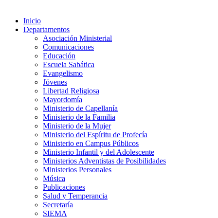
Inicio
Departamentos
Asociación Ministerial
Comunicaciones
Educación
Escuela Sabática
Evangelismo
Jóvenes
Libertad Religiosa
Mayordomía
Ministerio de Capellanía
Ministerio de la Familia
Ministerio de la Mujer
Ministerio del Espíritu de Profecía
Ministerio en Campus Públicos
Ministerio Infantil y del Adolescente
Ministerios Adventistas de Posibilidades
Ministerios Personales
Música
Publicaciones
Salud y Temperancia
Secretaría
SIEMA