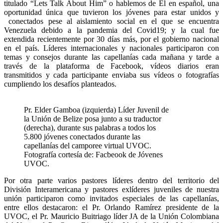
titulado “Lets Talk About Him” o hablemos de Él en español, una
oportunidad única que tuvieron los jóvenes para estar unidos y
conectados pese al aislamiento social en el que se encuentra
Venezuela debido a la pandemia del Covid19; y la cual fue
extendida recientemente por 30 días más, por el gobierno nacional
en el país. Líderes internacionales y nacionales participaron con
temas y consejos durante las capellanías cada mañana y tarde a
través de la plataforma de Facebook, vídeos diarios eran
transmitidos y cada participante enviaba sus vídeos o fotografías
cumpliendo los desafíos planteados.
Pr. Elder Gamboa (izquierda) Líder Juvenil de
la Unión de Belize posa junto a su traductor
(derecha), durante sus palabras a todos los
5.800 jóvenes conectados durante las
capellanías del camporee virtual UVOC.
Fotografía cortesía de: Facbeook de Jóvenes
UVOC.
Por otra parte varios pastores líderes dentro del territorio del
División Interamericana y pastores exlíderes juveniles de nuestra
unión participaron como invitados especiales de las capellanías,
entre ellos destacaron: el Pr. Orlando Ramírez presidente de la
UVOC, el Pr. Mauricio Buitriago líder JA de la Unión Colombiana