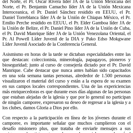
del Norte, el Pr. Oscar Rivera líder JA de la Unión Mexicana del
Norte, el Pr. Benjamin Camacho líder JA de la Unión Mexicana
Interoceanica, el Pr. Daniel Sánchez residido en EEUU, el Pr.
Daniel Torreblanca líder JA de la Unión de Chiapas México, el Pr.
Emilio Perche residido en EEUU, el Pr. Elder Gamboa líder JA de
la Unión de Belize, el Pr. Daniel Pino líder JA de la Unión de Cuba,
el Pr. David Manrique líder JA de la Unión Venezolana Oriental, el
Pr. Al Powell Líder Juvenil de la DIA y Pako Edso Mokgwane
Líder Juvenil Asociado de la Conferencia General.
Asismismo en horas de la tarde se dictaban especialidades entre las
que destacan: coleccionista, minerología, papagayos, pioneros y
bioseguridad; junto al curso de consejería dictado por el Pr. David
Manrique. Cabe destacar que nunca antes habían sido capacitados
en una sola semana tantas personas, alrededor de 1.500 personas
visualizaron el material del curso y están a la espera de su examen
en sus campos locales correspondientes. Una de las expericiencias
más enriquecedoras es que durante esos días algunas de las personas
que estaban alejadas de la iglesia y que por lo general no participan
de ningún camporee, expresaron su deseo de regresar a la iglesia y a
los clubes, damos Gloria a Dios por ello.
Con respecto a la participación en línea de los jóvenes durante el
camporee, es importante señalar que muchos cumplieron con el
desafío misionero plus, que trataba de enviarle mensajes a sus