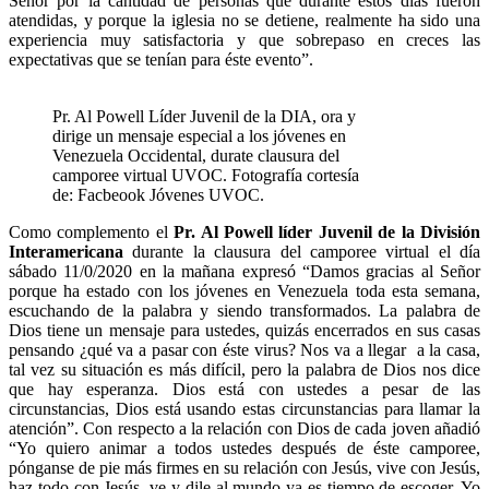
Señor por la cantidad de personas que durante estos días fueron
atendidas, y porque la iglesia no se detiene, realmente ha sido una
experiencia muy satisfactoria y que sobrepaso en creces las
expectativas que se tenían para éste evento”.
Pr. Al Powell Líder Juvenil de la DIA, ora y
dirige un mensaje especial a los jóvenes en
Venezuela Occidental, durate clausura del
camporee virtual UVOC. Fotografía cortesía
de: Facbeook Jóvenes UVOC.
Como complemento el
Pr. Al Powell líder Juvenil de la División
Interamericana
durante la clausura del camporee virtual el día
sábado 11/0/2020 en la mañana expresó “Damos gracias al Señor
porque ha estado con los jóvenes en Venezuela toda esta semana,
escuchando de la palabra y siendo transformados. La palabra de
Dios tiene un mensaje para ustedes, quizás encerrados en sus casas
pensando ¿qué va a pasar con éste virus? Nos va a llegar a la casa,
tal vez su situación es más difícil, pero la palabra de Dios nos dice
que hay esperanza. Dios está con ustedes a pesar de las
circunstancias, Dios está usando estas circunstancias para llamar la
atención”. Con respecto a la relación con Dios de cada joven añadió
“Yo quiero animar a todos ustedes después de éste camporee,
pónganse de pie más firmes en su relación con Jesús, vive con Jesús,
haz todo con Jesús, ve y dile al mundo ya es tiempo de escoger. Yo