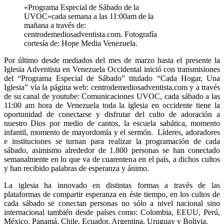
«Programa Especial de Sábado de la
UVOC»cada semana a las 11:00am de la
mañana a través de:
centrodemediosadventista.com. Fotografía
cortesía de: Hope Media Venezuela.
Por último desde mediados del mes de marzo hasta el presente la
Iglesia Adventista en Venezuela Occidental inició con transmisiones
del “Programa Especial de Sábado” titulado “Cada Hogar, Una
Iglesia” vía la página web: centrodemediosadventista.com y a través
de su canal de youtube: Comunicaciones UVOC, cada sábado a las
11:00 am hora de Venezuela toda la iglesia en occidente tiene la
oportunidad de conectarse y disfrutar del culto de adoración a
nuestro Dios por medio de cantos, la escuela sabática, momento
infantil, momento de mayordomía y el sermón. Líderes, adoradores
e instituciones se turnan para realizar la programación de cada
sábado, asimismo alrededor de 1.800 personas se han conectado
semanalmente en lo que va de cuarentena en el país, a dichos cultos
y han recibido palabras de esperanza y ánimo.
La iglesia ha innovado en distintas formas a través de las
plataformas de compartir esperanza en éste tiempo, en los cultos de
cada sábado se conectan personas no sólo a nivel nacional sino
internacional también desde países como: Colombia, EEUU, Perú,
México, Panamá, Chile, Ecuador, Argentina, Uruguay y Bolivia.