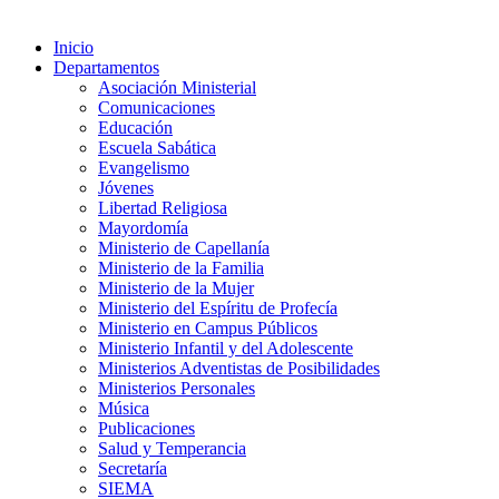
Inicio
Departamentos
Asociación Ministerial
Comunicaciones
Educación
Escuela Sabática
Evangelismo
Jóvenes
Libertad Religiosa
Mayordomía
Ministerio de Capellanía
Ministerio de la Familia
Ministerio de la Mujer
Ministerio del Espíritu de Profecía
Ministerio en Campus Públicos
Ministerio Infantil y del Adolescente
Ministerios Adventistas de Posibilidades
Ministerios Personales
Música
Publicaciones
Salud y Temperancia
Secretaría
SIEMA