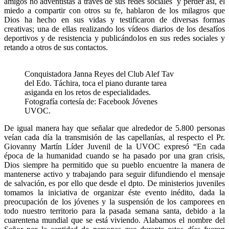
amigos no adventistas a traves de sus redes sociales y perder así, el
miedo a compartir con otros su fe, hablaron de los milagros que
Dios ha hecho en sus vidas y testificaron de diversas formas
creativas; una de ellas realizando los vídeos diarios de los desafíos
deportivos y de resistencia y publicándolos en sus redes sociales y
retando a otros de sus contactos.
Conquistadora Janna Reyes del Club Alef Tav
del Edo. Táchira, toca el piano durante tarea
asiganda en los retos de especialidades.
Fotografía cortesía de: Facebook Jóvenes
UVOC.
De igual manera hay que señalar que alrededor de 5.800 personas
veían cada día la transmisión de las capellanías, al respecto el Pr.
Giovanny Martín Líder Juvenil de la UVOC expresó “En cada
época de la humanidad cuando se ha pasado por una gran crisis,
Dios siempre ha permitido que su pueblo encuentre la manera de
mantenerse activo y trabajando para seguir difundiendo el mensaje
de salvación, es por ello que desde el dpto. De ministerios juveniles
tomamos la iniciativa de organizar éste evento inédito, dada la
preocupación de los jóvenes y la suspensión de los camporees en
todo nuestro territorio para la pasada semana santa, debido a la
cuarentena mundial que se está viviendo. Alabamos el nombre del