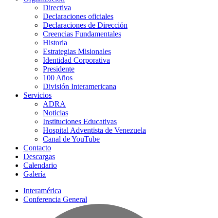
Directiva
Declaraciones oficiales
Declaraciones de Dirección
Creencias Fundamentales
Historia
Estrategias Misionales
Identidad Corporativa
Presidente
100 Años
División Interamericana
Servicios
ADRA
Noticias
Instituciones Educativas
Hospital Adventista de Venezuela
Canal de YouTube
Contacto
Descargas
Calendario
Galería
Interamérica
Conferencia General