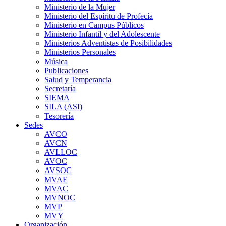
Ministerio de la Mujer
Ministerio del Espíritu de Profecía
Ministerio en Campus Públicos
Ministerio Infantil y del Adolescente
Ministerios Adventistas de Posibilidades
Ministerios Personales
Música
Publicaciones
Salud y Temperancia
Secretaría
SIEMA
SILA (ASI)
Tesorería
Sedes
AVCO
AVCN
AVLLOC
AVOC
AVSOC
MVAE
MVAC
MVNOC
MVP
MVY
Organización