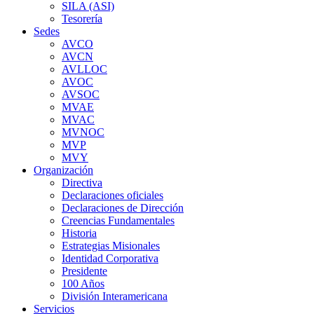
SILA (ASI)
Tesorería
Sedes
AVCO
AVCN
AVLLOC
AVOC
AVSOC
MVAE
MVAC
MVNOC
MVP
MVY
Organización
Directiva
Declaraciones oficiales
Declaraciones de Dirección
Creencias Fundamentales
Historia
Estrategias Misionales
Identidad Corporativa
Presidente
100 Años
División Interamericana
Servicios