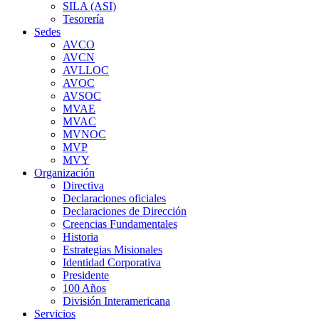
SILA (ASI)
Tesorería
Sedes
AVCO
AVCN
AVLLOC
AVOC
AVSOC
MVAE
MVAC
MVNOC
MVP
MVY
Organización
Directiva
Declaraciones oficiales
Declaraciones de Dirección
Creencias Fundamentales
Historia
Estrategias Misionales
Identidad Corporativa
Presidente
100 Años
División Interamericana
Servicios