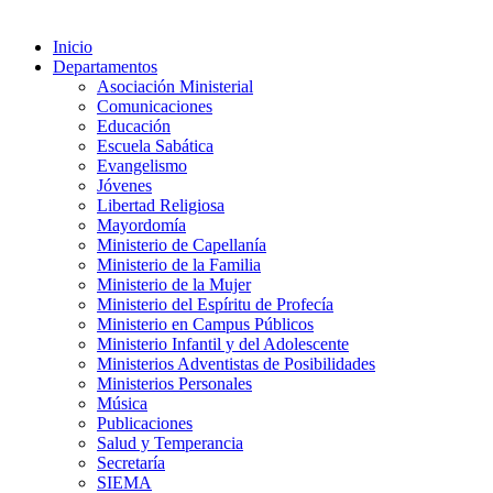
Inicio
Departamentos
Asociación Ministerial
Comunicaciones
Educación
Escuela Sabática
Evangelismo
Jóvenes
Libertad Religiosa
Mayordomía
Ministerio de Capellanía
Ministerio de la Familia
Ministerio de la Mujer
Ministerio del Espíritu de Profecía
Ministerio en Campus Públicos
Ministerio Infantil y del Adolescente
Ministerios Adventistas de Posibilidades
Ministerios Personales
Música
Publicaciones
Salud y Temperancia
Secretaría
SIEMA