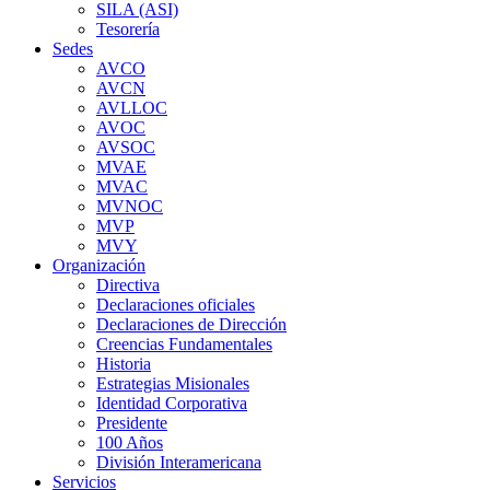
SILA (ASI)
Tesorería
Sedes
AVCO
AVCN
AVLLOC
AVOC
AVSOC
MVAE
MVAC
MVNOC
MVP
MVY
Organización
Directiva
Declaraciones oficiales
Declaraciones de Dirección
Creencias Fundamentales
Historia
Estrategias Misionales
Identidad Corporativa
Presidente
100 Años
División Interamericana
Servicios