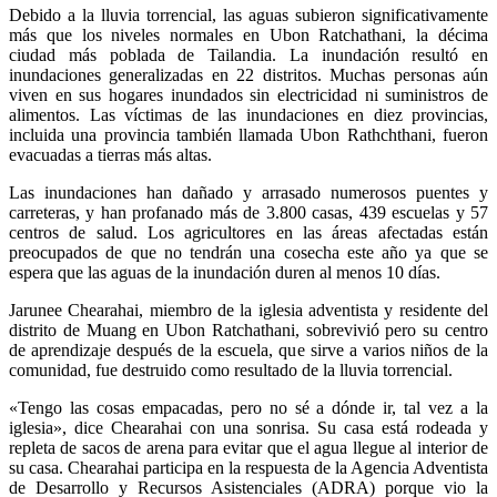
Debido a la lluvia torrencial, las aguas subieron significativamente
más que los niveles normales en Ubon Ratchathani, la décima
ciudad más poblada de Tailandia. La inundación resultó en
inundaciones generalizadas en 22 distritos. Muchas personas aún
viven en sus hogares inundados sin electricidad ni suministros de
alimentos. Las víctimas de las inundaciones en diez provincias,
incluida una provincia también llamada Ubon Rathchthani, fueron
evacuadas a tierras más altas.
Las inundaciones han dañado y arrasado numerosos puentes y
carreteras, y han profanado más de 3.800 casas, 439 escuelas y 57
centros de salud. Los agricultores en las áreas afectadas están
preocupados de que no tendrán una cosecha este año ya que se
espera que las aguas de la inundación duren al menos 10 días.
Jarunee Chearahai, miembro de la iglesia adventista y residente del
distrito de Muang en Ubon Ratchathani, sobrevivió pero su centro
de aprendizaje después de la escuela, que sirve a varios niños de la
comunidad, fue destruido como resultado de la lluvia torrencial.
«Tengo las cosas empacadas, pero no sé a dónde ir, tal vez a la
iglesia», dice Chearahai con una sonrisa. Su casa está rodeada y
repleta de sacos de arena para evitar que el agua llegue al interior de
su casa. Chearahai participa en la respuesta de la Agencia Adventista
de Desarrollo y Recursos Asistenciales (ADRA) porque vio la