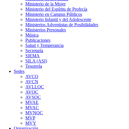
Ministerio de la Mujer
Ministerio del Espíritu de Profecía
Ministerio en Campus Públicos
Ministerio Infantil y del Adolescente
Ministerios Adventistas de Posibilidades
Ministerios Personales
Música
Publicaciones
Salud y Temperancia
Secretaría
SIEMA
SILA (ASI)
Tesorería
Sedes
AVCO
AVCN
AVLLOC
AVOC
AVSOC
MVAE
MVAC
MVNOC
MVP
MVY
Organización