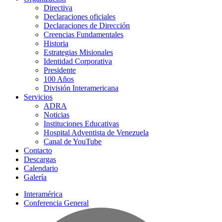
Directiva
Declaraciones oficiales
Declaraciones de Dirección
Creencias Fundamentales
Historia
Estrategias Misionales
Identidad Corporativa
Presidente
100 Años
División Interamericana
Servicios
ADRA
Noticias
Instituciones Educativas
Hospital Adventista de Venezuela
Canal de YouTube
Contacto
Descargas
Calendario
Galería
Interamérica
Conferencia General