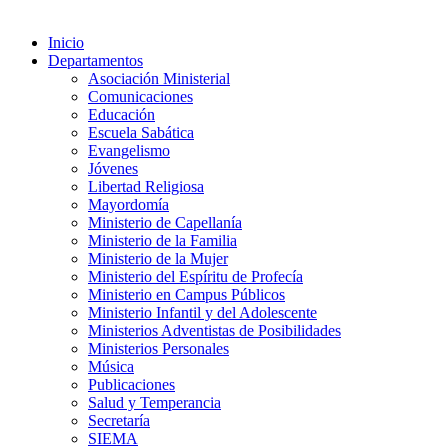
Inicio
Departamentos
Asociación Ministerial
Comunicaciones
Educación
Escuela Sabática
Evangelismo
Jóvenes
Libertad Religiosa
Mayordomía
Ministerio de Capellanía
Ministerio de la Familia
Ministerio de la Mujer
Ministerio del Espíritu de Profecía
Ministerio en Campus Públicos
Ministerio Infantil y del Adolescente
Ministerios Adventistas de Posibilidades
Ministerios Personales
Música
Publicaciones
Salud y Temperancia
Secretaría
SIEMA