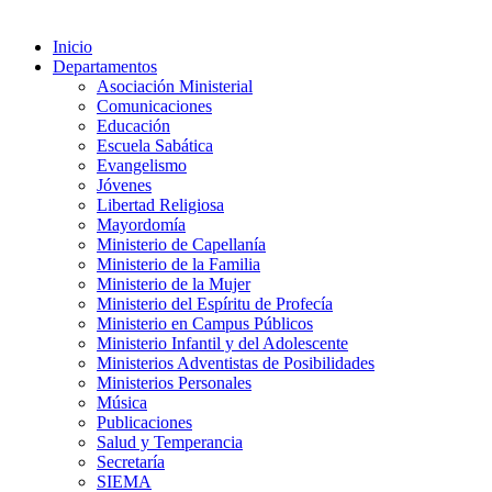
Inicio
Departamentos
Asociación Ministerial
Comunicaciones
Educación
Escuela Sabática
Evangelismo
Jóvenes
Libertad Religiosa
Mayordomía
Ministerio de Capellanía
Ministerio de la Familia
Ministerio de la Mujer
Ministerio del Espíritu de Profecía
Ministerio en Campus Públicos
Ministerio Infantil y del Adolescente
Ministerios Adventistas de Posibilidades
Ministerios Personales
Música
Publicaciones
Salud y Temperancia
Secretaría
SIEMA