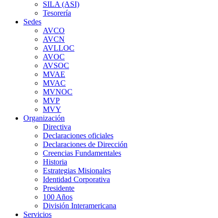
SILA (ASI)
Tesorería
Sedes
AVCO
AVCN
AVLLOC
AVOC
AVSOC
MVAE
MVAC
MVNOC
MVP
MVY
Organización
Directiva
Declaraciones oficiales
Declaraciones de Dirección
Creencias Fundamentales
Historia
Estrategias Misionales
Identidad Corporativa
Presidente
100 Años
División Interamericana
Servicios