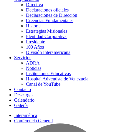
Directiva
Declaraciones oficiales
Declaraciones de Dirección
Creencias Fundamentales
Historia
Estrategias Misionales
Identidad Corporativa
Presidente
100 Años
División Interamericana
Servicios
ADRA
Noticias
Instituciones Educativas
Hospital Adventista de Venezuela
Canal de YouTube
Contacto
Descargas
Calendario
Galería
Interamérica
Conferencia General