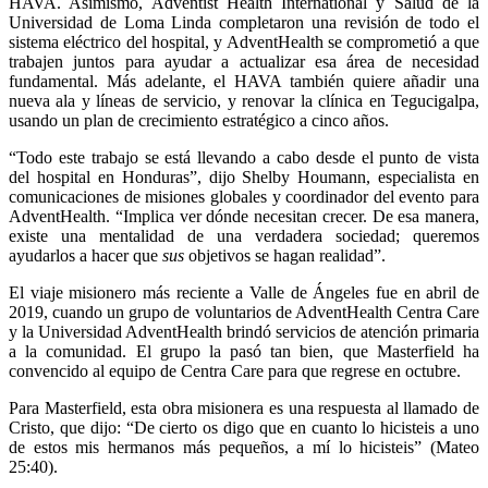
HAVA. Asimismo, Adventist Health International y Salud de la
Universidad de Loma Linda completaron una revisión de todo el
sistema eléctrico del hospital, y AdventHealth se comprometió a que
trabajen juntos para ayudar a actualizar esa área de necesidad
fundamental. Más adelante, el HAVA también quiere añadir una
nueva ala y líneas de servicio, y renovar la clínica en Tegucigalpa,
usando un plan de crecimiento estratégico a cinco años.
“Todo este trabajo se está llevando a cabo desde el punto de vista
del hospital en Honduras”, dijo Shelby Houmann, especialista en
comunicaciones de misiones globales y coordinador del evento para
AdventHealth. “Implica ver dónde necesitan crecer. De esa manera,
existe una mentalidad de una verdadera sociedad; queremos
ayudarlos a hacer que
sus
objetivos se hagan realidad”.
El viaje misionero más reciente a Valle de Ángeles fue en abril de
2019, cuando un grupo de voluntarios de AdventHealth Centra Care
y la Universidad AdventHealth brindó servicios de atención primaria
a la comunidad. El grupo la pasó tan bien, que Masterfield ha
convencido al equipo de Centra Care para que regrese en octubre.
Para Masterfield, esta obra misionera es una respuesta al llamado de
Cristo, que dijo: “De cierto os digo que en cuanto lo hicisteis a uno
de estos mis hermanos más pequeños, a mí lo hicisteis” (Mateo
25:40).