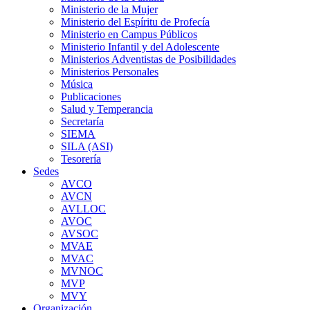
Ministerio de la Mujer
Ministerio del Espíritu de Profecía
Ministerio en Campus Públicos
Ministerio Infantil y del Adolescente
Ministerios Adventistas de Posibilidades
Ministerios Personales
Música
Publicaciones
Salud y Temperancia
Secretaría
SIEMA
SILA (ASI)
Tesorería
Sedes
AVCO
AVCN
AVLLOC
AVOC
AVSOC
MVAE
MVAC
MVNOC
MVP
MVY
Organización