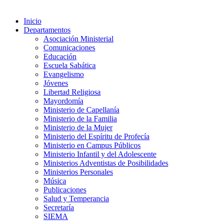
Inicio
Departamentos
Asociación Ministerial
Comunicaciones
Educación
Escuela Sabática
Evangelismo
Jóvenes
Libertad Religiosa
Mayordomía
Ministerio de Capellanía
Ministerio de la Familia
Ministerio de la Mujer
Ministerio del Espíritu de Profecía
Ministerio en Campus Públicos
Ministerio Infantil y del Adolescente
Ministerios Adventistas de Posibilidades
Ministerios Personales
Música
Publicaciones
Salud y Temperancia
Secretaría
SIEMA