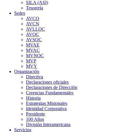
SILA (ASI)
Tesorería
Sedes
AVCO
AVCN
AVLLOC
AVOC
AVSOC
MVAE
MVAC
MVNOC
MVP
MVY
Organización
Directiva
Declaraciones oficiales
Declaraciones de Dirección
Creencias Fundamentales
Historia
Estrategias Misionales
Identidad Corporativa
Presidente
100 Años
División Interamericana
Servicios