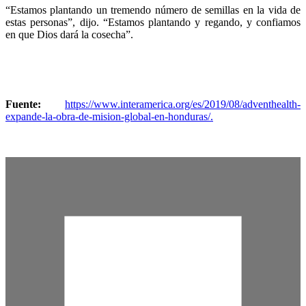
“Estamos plantando un tremendo número de semillas en la vida de
estas personas”, dijo. “Estamos plantando y regando, y confiamos
en que Dios dará la cosecha”.
Fuente:
https://www.interamerica.org/es/2019/08/adventhealth-
expande-la-obra-de-mision-global-en-honduras/.