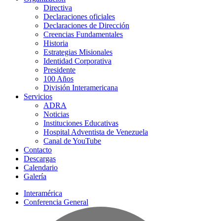
Directiva
Declaraciones oficiales
Declaraciones de Dirección
Creencias Fundamentales
Historia
Estrategias Misionales
Identidad Corporativa
Presidente
100 Años
División Interamericana
Servicios
ADRA
Noticias
Instituciones Educativas
Hospital Adventista de Venezuela
Canal de YouTube
Contacto
Descargas
Calendario
Galería
Interamérica
Conferencia General