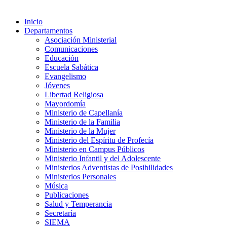
Inicio
Departamentos
Asociación Ministerial
Comunicaciones
Educación
Escuela Sabática
Evangelismo
Jóvenes
Libertad Religiosa
Mayordomía
Ministerio de Capellanía
Ministerio de la Familia
Ministerio de la Mujer
Ministerio del Espíritu de Profecía
Ministerio en Campus Públicos
Ministerio Infantil y del Adolescente
Ministerios Adventistas de Posibilidades
Ministerios Personales
Música
Publicaciones
Salud y Temperancia
Secretaría
SIEMA