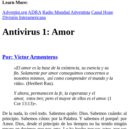
Learn More:
Adventist.org
ADRA
Radio Mundial Adventista
Canal Hope
División Interamericana
Antivirus 1: Amor
Por: Víctor Armenteros
«El amor es la base de la existencia, su esencia y su
fin.
Solamente por amor conseguimos conocernos a
nosotros mismos,
así como comprender el mundo y la
vida».
(Heribert Rau).
Y ahora, permanecen la fe, la esperanza y el
amor,
estos tres; pero el mayor de ellos es el amor.
(1
Cor 13:13)».
De la nada, lo creó todo. Sabemos quién: Dios. Sabemos cuándo: al
principio. Sabemos cómo: por la Palabra. Y sabemos el porqué: por
Amor. Dios, desde el principio de los tiempos no ha tenido ningún
reparo en decirnos que nos ama. Lo ha hecho por sus actos, por sus