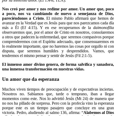
por su inmenso amor.
(Ef 1:4-8, TLA).
Nos creó por amor y nos redime por amor. Un amor que, poco
a poco, nos va cambiando de nuevo a semejanza de Dios,
pareciéndonos a Cristo
. El mismo Pablo afirmará que hemos de
avanzar en la Verdad que es Jesús para que nos parezcamos cada día
más a Él (Ef 4:15). Y en ese recuperarnos de la
daimonofilia
observaremos que, por el amor de Cristo en nosotros, consolaremos
a otros que padecen la enfermedad, que seremos compasivos porque
comprenderemos con el Espíritu adecuado, que consensuaremos en
lo realmente importante, que no haremos las cosas por orgullo ni con
disputa, que seremos humildes y desprendidos. Vamos, que
tendremos el mismo pensar y sentir de Jesús (Fil 2:1-5).
El inmenso amor divino genera, de forma salvífica y sanadora,
una inmensa transformación en nuestras vidas.
Un amor que da esperanza
Muchos viven tiempos de preocupación y de expectativas inciertas.
Nosotros no. Sabíamos que, tarde o temprano, iban a llegar
momentos como este. Nos lo advirtió Jesús (Mt 24) de manera que
no nos ha pillado de sorpresa. Pero con la profecía vino la esperanza
porque este es un tiempo pasajero que concluye en una gran
victoria. Pedro, aludiendo al salmo 136, afirma: “
Alabemos al Dios