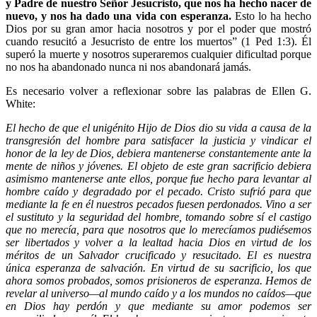
y Padre de nuestro Señor Jesucristo, que nos ha hecho nacer de
nuevo, y nos ha dado una vida con esperanza.
Esto lo ha hecho
Dios por su gran amor hacia nosotros y por el poder que mostró
cuando resucitó a Jesucristo de entre los muertos” (1 Ped 1:3). Él
superó la muerte y nosotros superaremos cualquier dificultad porque
no nos ha abandonado nunca ni nos abandonará jamás.
Es necesario volver a reflexionar sobre las palabras de Ellen G.
White:
El hecho de que el unigénito Hijo de Dios dio su vida a causa de la
transgresión del hombre para satisfacer la justicia y vindicar el
honor de la ley de Dios, debiera mantenerse constantemente ante la
mente de niños y jóvenes. El objeto de este gran sacrificio debiera
asimismo mantenerse ante ellos, porque fue hecho para levantar al
hombre caído y degradado por el pecado. Cristo sufrió para que
mediante la fe en él nuestros pecados fuesen perdonados. Vino a ser
el sustituto y la seguridad del hombre, tomando sobre sí el castigo
que no merecía, para que nosotros que lo merecíamos pudiésemos
ser libertados y volver a la lealtad hacia Dios en virtud de los
méritos de un Salvador crucificado y resucitado. El es nuestra
única esperanza de salvación. En virtud de su sacrificio, los que
ahora somos probados, somos prisioneros de esperanza. Hemos de
revelar al universo—al mundo caído y a los mundos no caídos—que
en Dios hay perdón y que mediante su amor podemos ser