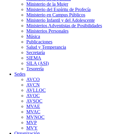
Ministerio de la Mujer
Ministerio del Espíritu de Profecía
Ministerio en Campus Públicos
Ministerio Infantil y del Adolescente
Ministerios Adventistas de Posibilidades
Ministerios Personales
Música
Publicaciones
Salud y Temperancia
Secretaría
SIEMA
SILA (ASI)
Tesorería
Sedes
AVCO
AVCN
AVLLOC
AVOC
AVSOC
MVAE
MVAC
MVNOC
MVP
MVY
Organización