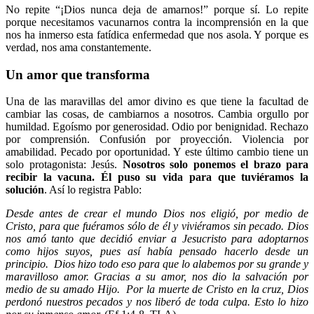
No repite “¡Dios nunca deja de amarnos!” porque sí. Lo repite
porque necesitamos vacunarnos contra la incomprensión en la que
nos ha inmerso esta fatídica enfermedad que nos asola. Y porque es
verdad, nos ama constantemente.
Un amor que transforma
Una de las maravillas del amor divino es que tiene la facultad de
cambiar las cosas, de cambiarnos a nosotros. Cambia orgullo por
humildad. Egoísmo por generosidad. Odio por benignidad. Rechazo
por comprensión. Confusión por proyección. Violencia por
amabilidad. Pecado por oportunidad. Y este último cambio tiene un
solo protagonista: Jesús.
Nosotros solo ponemos el brazo para
recibir la vacuna. Él puso su vida para que tuviéramos la
solución
. Así lo registra Pablo:
Desde antes de crear el mundo Dios nos eligió, por medio de
Cristo, para que fuéramos sólo de él y viviéramos sin pecado. Dios
nos amó tanto que decidió enviar a Jesucristo para adoptarnos
como hijos suyos, pues así había pensado hacerlo desde un
principio. Dios hizo todo eso para que lo alabemos por su grande y
maravilloso amor. Gracias a su amor, nos dio la salvación por
medio de su amado Hijo. Por la muerte de Cristo en la cruz, Dios
perdonó nuestros pecados y nos liberó de toda culpa. Esto lo hizo