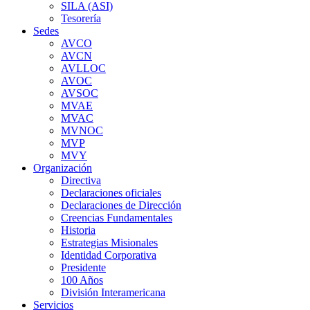
SILA (ASI)
Tesorería
Sedes
AVCO
AVCN
AVLLOC
AVOC
AVSOC
MVAE
MVAC
MVNOC
MVP
MVY
Organización
Directiva
Declaraciones oficiales
Declaraciones de Dirección
Creencias Fundamentales
Historia
Estrategias Misionales
Identidad Corporativa
Presidente
100 Años
División Interamericana
Servicios