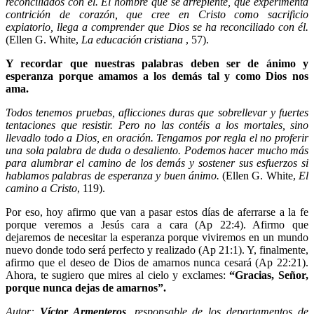
reconciliados con él. El hombre que se arrepiente, que experimenta
contrición de corazón, que cree en Cristo como sacrificio
expiatorio, llega a comprender que Dios se ha reconciliado con él.
(Ellen G. White,
La educación cristiana
, 57).
Y recordar que nuestras palabras deben ser de ánimo y
esperanza porque amamos a los demás tal y como Dios nos
ama.
Todos tenemos pruebas, aflicciones duras que sobrellevar y fuertes
tentaciones que resistir. Pero no las contéis a los mortales, sino
llevadlo todo a Dios, en oración. Tengamos por regla el no proferir
una sola palabra de duda o desaliento. Podemos hacer mucho más
para alumbrar el camino de los demás y sostener sus esfuerzos si
hablamos palabras de esperanza y buen ánimo.
(Ellen G. White,
El
camino a Cristo
, 119).
Por eso, hoy afirmo que van a pasar estos días de aferrarse a la fe
porque veremos a Jesús cara a cara (Ap 22:4). Afirmo que
dejaremos de necesitar la esperanza porque viviremos en un mundo
nuevo donde todo será perfecto y realizado (Ap 21:1). Y, finalmente,
afirmo que el deseo de Dios de amarnos nunca cesará (Ap 22:21).
Ahora, te sugiero que mires al cielo y exclames:
“Gracias, Señor,
porque nunca dejas de amarnos”.
Autor:
Víctor Armenteros
, responsable de los departamentos de