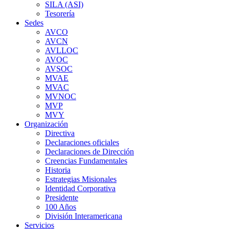
SILA (ASI)
Tesorería
Sedes
AVCO
AVCN
AVLLOC
AVOC
AVSOC
MVAE
MVAC
MVNOC
MVP
MVY
Organización
Directiva
Declaraciones oficiales
Declaraciones de Dirección
Creencias Fundamentales
Historia
Estrategias Misionales
Identidad Corporativa
Presidente
100 Años
División Interamericana
Servicios