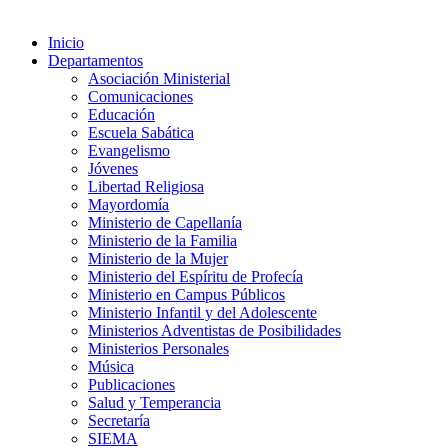
Inicio
Departamentos
Asociación Ministerial
Comunicaciones
Educación
Escuela Sabática
Evangelismo
Jóvenes
Libertad Religiosa
Mayordomía
Ministerio de Capellanía
Ministerio de la Familia
Ministerio de la Mujer
Ministerio del Espíritu de Profecía
Ministerio en Campus Públicos
Ministerio Infantil y del Adolescente
Ministerios Adventistas de Posibilidades
Ministerios Personales
Música
Publicaciones
Salud y Temperancia
Secretaría
SIEMA