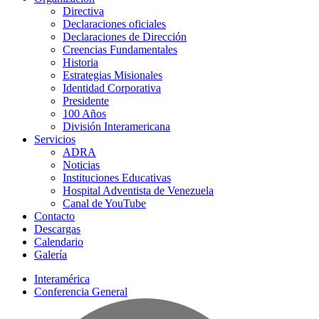
Directiva
Declaraciones oficiales
Declaraciones de Dirección
Creencias Fundamentales
Historia
Estrategias Misionales
Identidad Corporativa
Presidente
100 Años
División Interamericana
Servicios
ADRA
Noticias
Instituciones Educativas
Hospital Adventista de Venezuela
Canal de YouTube
Contacto
Descargas
Calendario
Galería
Interamérica
Conferencia General