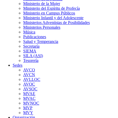
Ministerio de la Mujer
Ministerio del Espíritu de Profecía
Ministerio en Campus Públicos
Ministerio Infantil y del Adolescente
Ministerios Adventistas de Posibilidades
Ministerios Personales
Música
Publicaciones
Salud y Temperancia
Secretaría
SIEMA
SILA (ASI)
Tesorería
Sedes
AVCO
AVCN
AVLLOC
AVOC
AVSOC
MVAE
MVAC
MVNOC
MVP
MVY
Organización