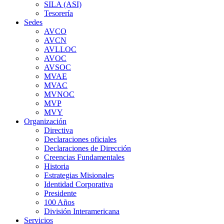
SILA (ASI)
Tesorería
Sedes
AVCO
AVCN
AVLLOC
AVOC
AVSOC
MVAE
MVAC
MVNOC
MVP
MVY
Organización
Directiva
Declaraciones oficiales
Declaraciones de Dirección
Creencias Fundamentales
Historia
Estrategias Misionales
Identidad Corporativa
Presidente
100 Años
División Interamericana
Servicios