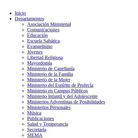
Inicio
Departamentos
Asociación Ministerial
Comunicaciones
Educación
Escuela Sabática
Evangelismo
Jóvenes
Libertad Religiosa
Mayordomía
Ministerio de Capellanía
Ministerio de la Familia
Ministerio de la Mujer
Ministerio del Espíritu de Profecía
Ministerio en Campus Públicos
Ministerio Infantil y del Adolescente
Ministerios Adventistas de Posibilidades
Ministerios Personales
Música
Publicaciones
Salud y Temperancia
Secretaría
SIEMA