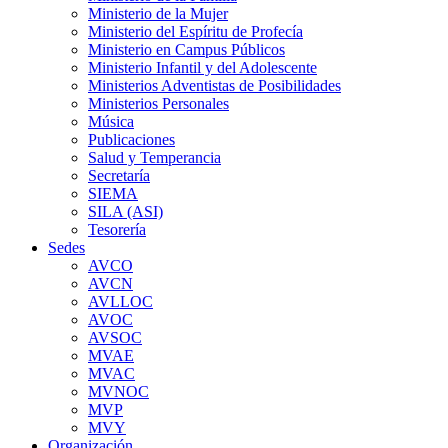
Ministerio de la Mujer
Ministerio del Espíritu de Profecía
Ministerio en Campus Públicos
Ministerio Infantil y del Adolescente
Ministerios Adventistas de Posibilidades
Ministerios Personales
Música
Publicaciones
Salud y Temperancia
Secretaría
SIEMA
SILA (ASI)
Tesorería
Sedes
AVCO
AVCN
AVLLOC
AVOC
AVSOC
MVAE
MVAC
MVNOC
MVP
MVY
Organización