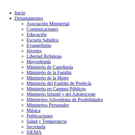
Inicio
Departamentos
Asociación Ministerial
Comunicaciones
Educación
Escuela Sabática
Evangelismo
Jóvenes
Libertad Religiosa
Mayordomía
Ministerio de Capellanía
Ministerio de la Familia
Ministerio de la Mujer
Ministerio del Espíritu de Profecía
Ministerio en Campus Públicos
Ministerio Infantil y del Adolescente
Ministerios Adventistas de Posibilidades
Ministerios Personales
Música
Publicaciones
Salud y Temperancia
Secretaría
SIEMA