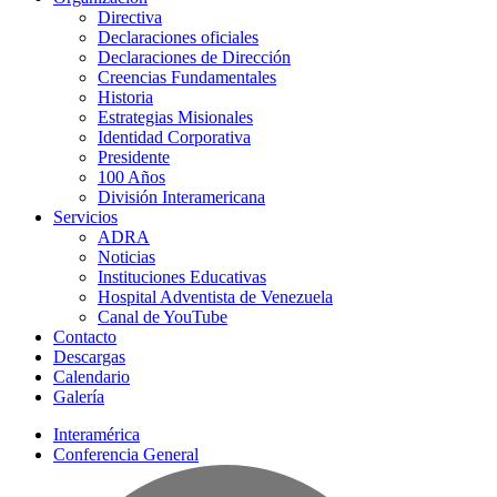
Directiva
Declaraciones oficiales
Declaraciones de Dirección
Creencias Fundamentales
Historia
Estrategias Misionales
Identidad Corporativa
Presidente
100 Años
División Interamericana
Servicios
ADRA
Noticias
Instituciones Educativas
Hospital Adventista de Venezuela
Canal de YouTube
Contacto
Descargas
Calendario
Galería
Interamérica
Conferencia General