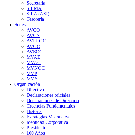
Secretaría
SIEMA
SILA (ASI)
Tesorería
Sedes
AVCO
AVCN
AVLLOC
AVOC
AVSOC
MVAE
MVAC
MVNOC
MVP
MVY
Organización
Directiva
Declaraciones oficiales
Declaraciones de Dirección
Creencias Fundamentales
Historia
Estrategias Misionales
Identidad Corporativa
Presidente
100 Años