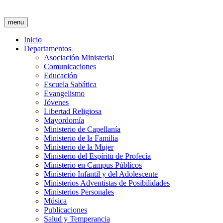
menu
Inicio
Departamentos
Asociación Ministerial
Comunicaciones
Educación
Escuela Sabática
Evangelismo
Jóvenes
Libertad Religiosa
Mayordomía
Ministerio de Capellanía
Ministerio de la Familia
Ministerio de la Mujer
Ministerio del Espíritu de Profecía
Ministerio en Campus Públicos
Ministerio Infantil y del Adolescente
Ministerios Adventistas de Posibilidades
Ministerios Personales
Música
Publicaciones
Salud y Temperancia