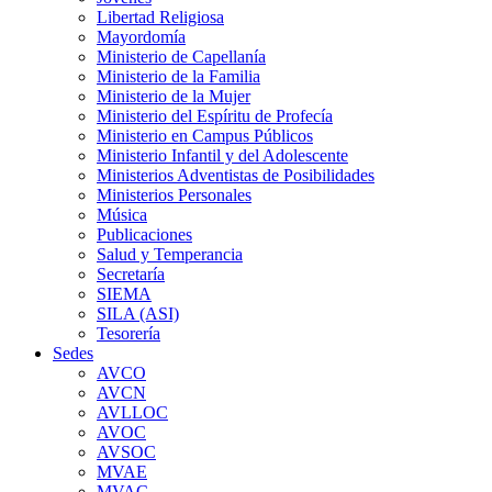
Libertad Religiosa
Mayordomía
Ministerio de Capellanía
Ministerio de la Familia
Ministerio de la Mujer
Ministerio del Espíritu de Profecía
Ministerio en Campus Públicos
Ministerio Infantil y del Adolescente
Ministerios Adventistas de Posibilidades
Ministerios Personales
Música
Publicaciones
Salud y Temperancia
Secretaría
SIEMA
SILA (ASI)
Tesorería
Sedes
AVCO
AVCN
AVLLOC
AVOC
AVSOC
MVAE
MVAC