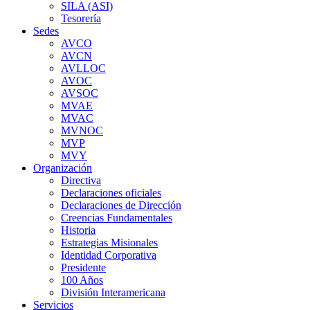
SILA (ASI)
Tesorería
Sedes
AVCO
AVCN
AVLLOC
AVOC
AVSOC
MVAE
MVAC
MVNOC
MVP
MVY
Organización
Directiva
Declaraciones oficiales
Declaraciones de Dirección
Creencias Fundamentales
Historia
Estrategias Misionales
Identidad Corporativa
Presidente
100 Años
División Interamericana
Servicios