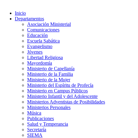
Inicio
Departamentos
Asociación Ministerial
Comunicaciones
Educación
Escuela Sabática
Evangelismo
Jóvenes
Libertad Religiosa
Mayordomía
Ministerio de Capellanía
Ministerio de la Familia
Ministerio de la Mujer
Ministerio del Espíritu de Profecía
Ministerio en Campus Públicos
Ministerio Infantil y del Adolescente
Ministerios Adventistas de Posibilidades
Ministerios Personales
Música
Publicaciones
Salud y Temperancia
Secretaría
SIEMA