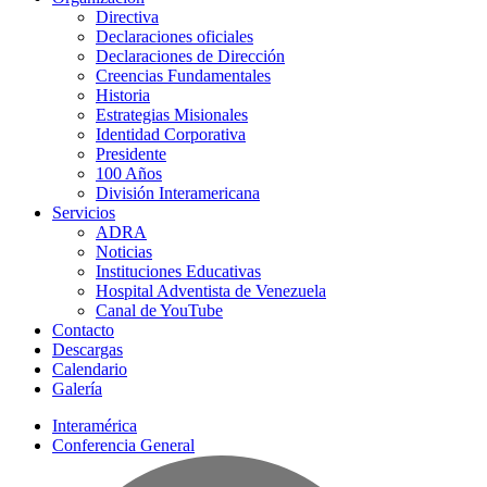
Directiva
Declaraciones oficiales
Declaraciones de Dirección
Creencias Fundamentales
Historia
Estrategias Misionales
Identidad Corporativa
Presidente
100 Años
División Interamericana
Servicios
ADRA
Noticias
Instituciones Educativas
Hospital Adventista de Venezuela
Canal de YouTube
Contacto
Descargas
Calendario
Galería
Interamérica
Conferencia General