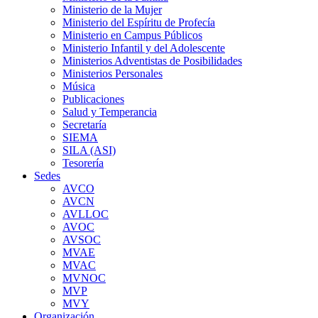
Ministerio de la Mujer
Ministerio del Espíritu de Profecía
Ministerio en Campus Públicos
Ministerio Infantil y del Adolescente
Ministerios Adventistas de Posibilidades
Ministerios Personales
Música
Publicaciones
Salud y Temperancia
Secretaría
SIEMA
SILA (ASI)
Tesorería
Sedes
AVCO
AVCN
AVLLOC
AVOC
AVSOC
MVAE
MVAC
MVNOC
MVP
MVY
Organización