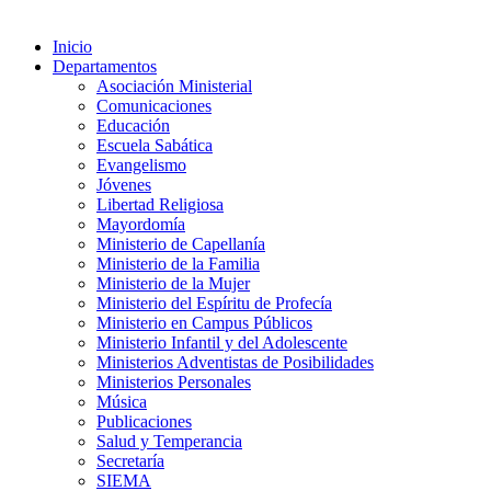
Inicio
Departamentos
Asociación Ministerial
Comunicaciones
Educación
Escuela Sabática
Evangelismo
Jóvenes
Libertad Religiosa
Mayordomía
Ministerio de Capellanía
Ministerio de la Familia
Ministerio de la Mujer
Ministerio del Espíritu de Profecía
Ministerio en Campus Públicos
Ministerio Infantil y del Adolescente
Ministerios Adventistas de Posibilidades
Ministerios Personales
Música
Publicaciones
Salud y Temperancia
Secretaría
SIEMA