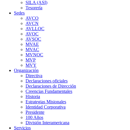
SILA (ASI)
Tesorería
Sedes
AVCO
AVCN
AVLLOC
AVOC
AVSOC
MVAE
MVAC
MVNOC
MVP
MVY
Organización
Directiva
Declaraciones oficiales
Declaraciones de Dirección
Creencias Fundamentales
Historia
Estrategias Misionales
Identidad Corporativa
Presidente
100 Años
División Interamericana
Servicios