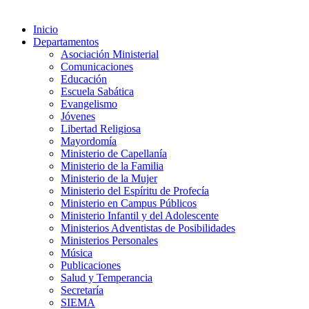
Inicio
Departamentos
Asociación Ministerial
Comunicaciones
Educación
Escuela Sabática
Evangelismo
Jóvenes
Libertad Religiosa
Mayordomía
Ministerio de Capellanía
Ministerio de la Familia
Ministerio de la Mujer
Ministerio del Espíritu de Profecía
Ministerio en Campus Públicos
Ministerio Infantil y del Adolescente
Ministerios Adventistas de Posibilidades
Ministerios Personales
Música
Publicaciones
Salud y Temperancia
Secretaría
SIEMA