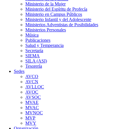
Ministerio de la Mujer
Ministerio del Espíritu de Profecía
Ministerio en Campus Públicos
Ministerio Infantil y del Adolescente
Ministerios Adventistas de Posibilidades
Ministerios Personales
Música
Publicaciones
Salud y Temperancia
Secretaría
SIEMA
SILA (ASI)
Tesorería
Sedes
AVCO
AVCN
AVLLOC
AVOC
AVSOC
MVAE
MVAC
MVNOC
MVP
MVY
Organización