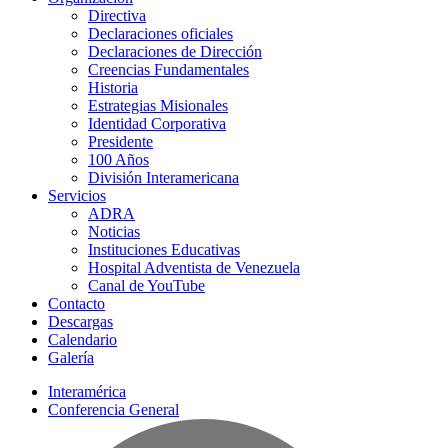
Directiva
Declaraciones oficiales
Declaraciones de Dirección
Creencias Fundamentales
Historia
Estrategias Misionales
Identidad Corporativa
Presidente
100 Años
División Interamericana
Servicios
ADRA
Noticias
Instituciones Educativas
Hospital Adventista de Venezuela
Canal de YouTube
Contacto
Descargas
Calendario
Galería
Interamérica
Conferencia General