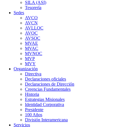
SILA (ASI)
Tesorería
Sedes
AVCO
AVCN
AVLLOC
AVOC
AVSOC
MVAE
MVAC
MVNOC
MVP
MVY
Organización
Directiva
Declaraciones oficiales
Declaraciones de Dirección
Creencias Fundamentales
Historia
Estrategias Misionales
Identidad Corporativa
Presidente
100 Años
División Interamericana
Servicios