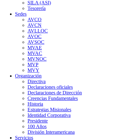
SILA (ASI)
Tesorería
Sedes
AVCO
AVCN
AVLLOC
AVOC
AVSOC
MVAE
MVAC
MVNOC
MVP
MVY
Organización
Directiva
Declaraciones oficiales
Declaraciones de Dirección
Creencias Fundamentales
Historia
Estrategias Misionales
Identidad Corporativa
Presidente
100 Años
División Interamericana
Servicios