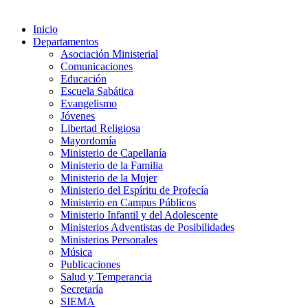
Inicio
Departamentos
Asociación Ministerial
Comunicaciones
Educación
Escuela Sabática
Evangelismo
Jóvenes
Libertad Religiosa
Mayordomía
Ministerio de Capellanía
Ministerio de la Familia
Ministerio de la Mujer
Ministerio del Espíritu de Profecía
Ministerio en Campus Públicos
Ministerio Infantil y del Adolescente
Ministerios Adventistas de Posibilidades
Ministerios Personales
Música
Publicaciones
Salud y Temperancia
Secretaría
SIEMA