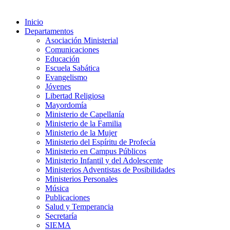
Inicio
Departamentos
Asociación Ministerial
Comunicaciones
Educación
Escuela Sabática
Evangelismo
Jóvenes
Libertad Religiosa
Mayordomía
Ministerio de Capellanía
Ministerio de la Familia
Ministerio de la Mujer
Ministerio del Espíritu de Profecía
Ministerio en Campus Públicos
Ministerio Infantil y del Adolescente
Ministerios Adventistas de Posibilidades
Ministerios Personales
Música
Publicaciones
Salud y Temperancia
Secretaría
SIEMA