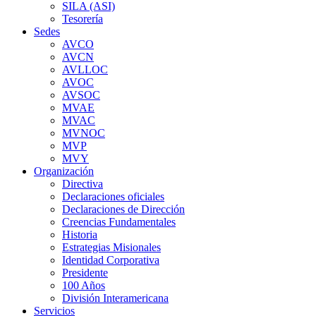
SILA (ASI)
Tesorería
Sedes
AVCO
AVCN
AVLLOC
AVOC
AVSOC
MVAE
MVAC
MVNOC
MVP
MVY
Organización
Directiva
Declaraciones oficiales
Declaraciones de Dirección
Creencias Fundamentales
Historia
Estrategias Misionales
Identidad Corporativa
Presidente
100 Años
División Interamericana
Servicios