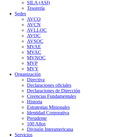
SILA (ASI)
Tesorería
Sedes
AVCO
AVCN
AVLLOC
AVOC
AVSOC
MVAE
MVAC
MVNOC
MVP
MVY
Organización
Directiva
Declaraciones oficiales
Declaraciones de Dirección
Creencias Fundamentales
Historia
Estrategias Misionales
Identidad Corporativa
Presidente
100 Años
División Interamericana
Servicios