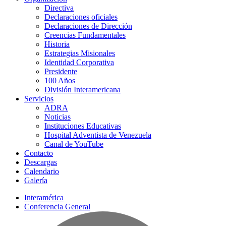
Directiva
Declaraciones oficiales
Declaraciones de Dirección
Creencias Fundamentales
Historia
Estrategias Misionales
Identidad Corporativa
Presidente
100 Años
División Interamericana
Servicios
ADRA
Noticias
Instituciones Educativas
Hospital Adventista de Venezuela
Canal de YouTube
Contacto
Descargas
Calendario
Galería
Interamérica
Conferencia General