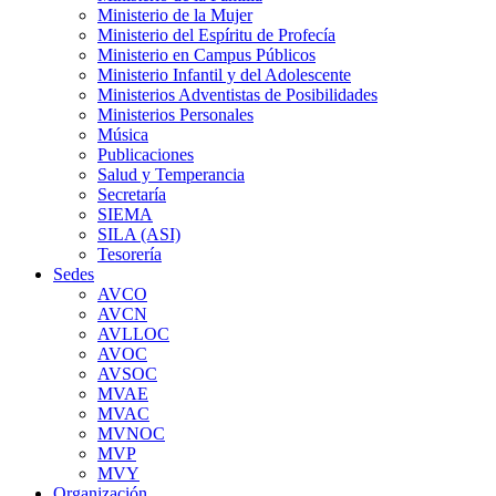
Ministerio de la Mujer
Ministerio del Espíritu de Profecía
Ministerio en Campus Públicos
Ministerio Infantil y del Adolescente
Ministerios Adventistas de Posibilidades
Ministerios Personales
Música
Publicaciones
Salud y Temperancia
Secretaría
SIEMA
SILA (ASI)
Tesorería
Sedes
AVCO
AVCN
AVLLOC
AVOC
AVSOC
MVAE
MVAC
MVNOC
MVP
MVY
Organización