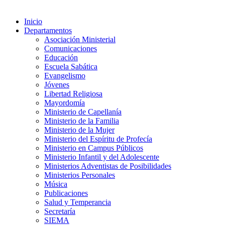
Inicio
Departamentos
Asociación Ministerial
Comunicaciones
Educación
Escuela Sabática
Evangelismo
Jóvenes
Libertad Religiosa
Mayordomía
Ministerio de Capellanía
Ministerio de la Familia
Ministerio de la Mujer
Ministerio del Espíritu de Profecía
Ministerio en Campus Públicos
Ministerio Infantil y del Adolescente
Ministerios Adventistas de Posibilidades
Ministerios Personales
Música
Publicaciones
Salud y Temperancia
Secretaría
SIEMA