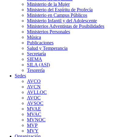
Ministerio de la Mujer
Ministerio del Espíritu de Profecía
Ministerio en Campus Públicos
Ministerio Infantil y del Adolescente
Ministerios Adventistas de Posibilidades
Ministerios Personales
Música
Publicaciones
Salud y Temperancia
Secretaría
SIEMA
SILA (ASI)
Tesorería
Sedes
AVCO
AVCN
AVLLOC
AVOC
AVSOC
MVAE
MVAC
MVNOC
MVP
MVY
Organización