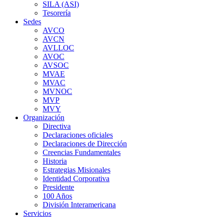
SILA (ASI)
Tesorería
Sedes
AVCO
AVCN
AVLLOC
AVOC
AVSOC
MVAE
MVAC
MVNOC
MVP
MVY
Organización
Directiva
Declaraciones oficiales
Declaraciones de Dirección
Creencias Fundamentales
Historia
Estrategias Misionales
Identidad Corporativa
Presidente
100 Años
División Interamericana
Servicios