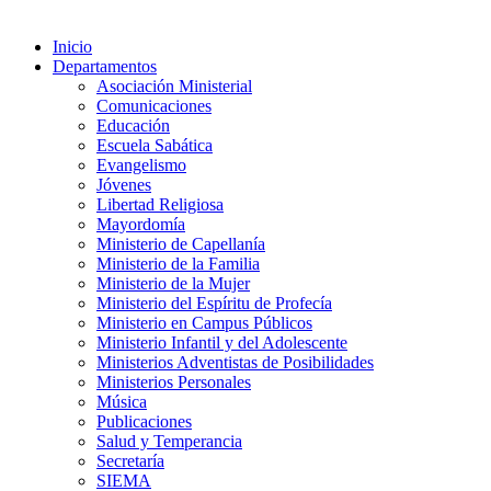
Inicio
Departamentos
Asociación Ministerial
Comunicaciones
Educación
Escuela Sabática
Evangelismo
Jóvenes
Libertad Religiosa
Mayordomía
Ministerio de Capellanía
Ministerio de la Familia
Ministerio de la Mujer
Ministerio del Espíritu de Profecía
Ministerio en Campus Públicos
Ministerio Infantil y del Adolescente
Ministerios Adventistas de Posibilidades
Ministerios Personales
Música
Publicaciones
Salud y Temperancia
Secretaría
SIEMA