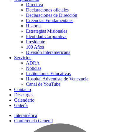
Directiva
Declaraciones oficiales
Declaraciones de Dirección
Creencias Fundamentales
Historia
Estrategias Misionales
Identidad Corporativa
Presidente
100 Años
División Interamericana
Servicios
ADRA
Noticias
Instituciones Educativas
Hospital Adventista de Venezuela
Canal de YouTube
Contacto
Descargas
Calendario
Galería
Interamérica
Conferencia General