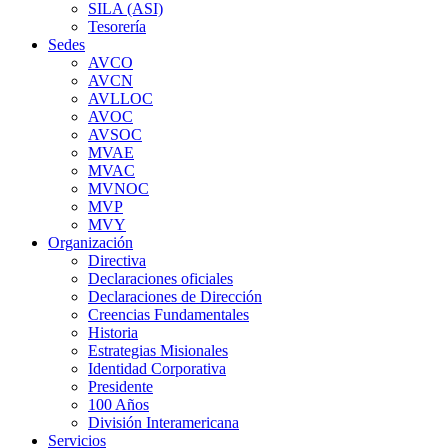
SILA (ASI)
Tesorería
Sedes
AVCO
AVCN
AVLLOC
AVOC
AVSOC
MVAE
MVAC
MVNOC
MVP
MVY
Organización
Directiva
Declaraciones oficiales
Declaraciones de Dirección
Creencias Fundamentales
Historia
Estrategias Misionales
Identidad Corporativa
Presidente
100 Años
División Interamericana
Servicios