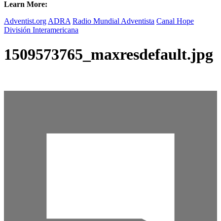
Learn More:
Adventist.org
ADRA
Radio Mundial Adventista
Canal Hope
División Interamericana
1509573765_maxresdefault.jpg