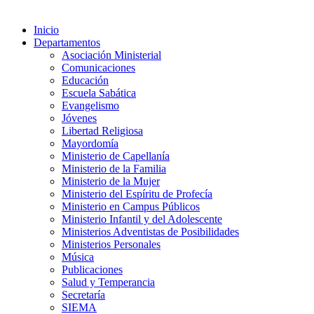
Inicio
Departamentos
Asociación Ministerial
Comunicaciones
Educación
Escuela Sabática
Evangelismo
Jóvenes
Libertad Religiosa
Mayordomía
Ministerio de Capellanía
Ministerio de la Familia
Ministerio de la Mujer
Ministerio del Espíritu de Profecía
Ministerio en Campus Públicos
Ministerio Infantil y del Adolescente
Ministerios Adventistas de Posibilidades
Ministerios Personales
Música
Publicaciones
Salud y Temperancia
Secretaría
SIEMA