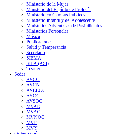
Ministerio de la Mujer
Ministerio del Espíritu de Profecía
Ministerio en Campus Públicos
Ministerio Infantil y del Adolescente
Ministerios Adventistas de Posibilidades
Ministerios Personales
Música
Publicaciones
Salud y Temperancia
Secretaría
SIEMA
SILA (ASI)
Tesorería
Sedes
AVCO
AVCN
AVLLOC
AVOC
AVSOC
MVAE
MVAC
MVNOC
MVP
MVY
Organización