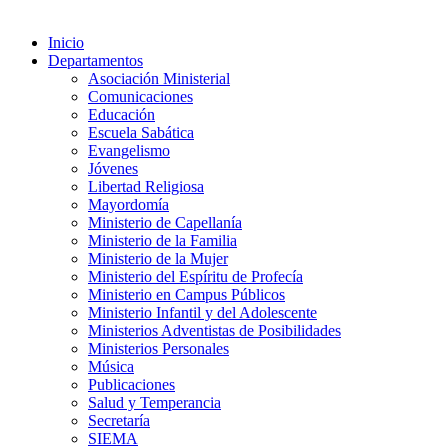
Inicio
Departamentos
Asociación Ministerial
Comunicaciones
Educación
Escuela Sabática
Evangelismo
Jóvenes
Libertad Religiosa
Mayordomía
Ministerio de Capellanía
Ministerio de la Familia
Ministerio de la Mujer
Ministerio del Espíritu de Profecía
Ministerio en Campus Públicos
Ministerio Infantil y del Adolescente
Ministerios Adventistas de Posibilidades
Ministerios Personales
Música
Publicaciones
Salud y Temperancia
Secretaría
SIEMA