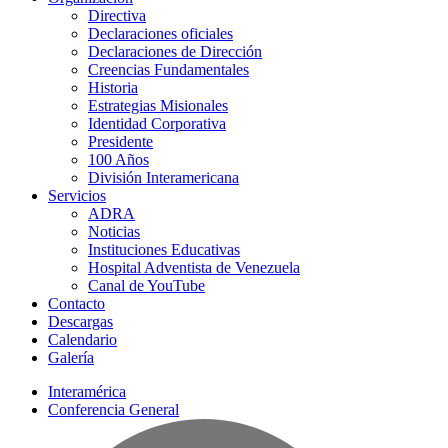
Directiva
Declaraciones oficiales
Declaraciones de Dirección
Creencias Fundamentales
Historia
Estrategias Misionales
Identidad Corporativa
Presidente
100 Años
División Interamericana
Servicios
ADRA
Noticias
Instituciones Educativas
Hospital Adventista de Venezuela
Canal de YouTube
Contacto
Descargas
Calendario
Galería
Interamérica
Conferencia General