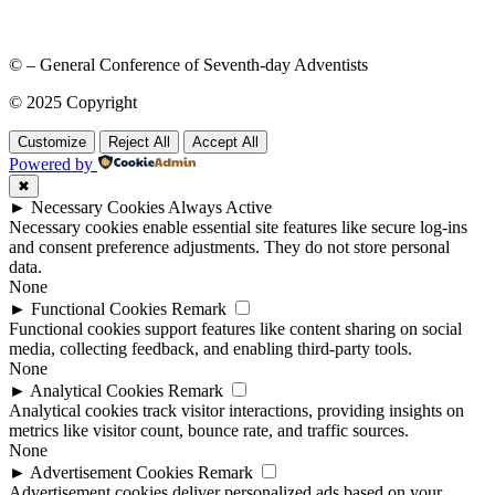
© – General Conference of Seventh-day Adventists
© 2025 Copyright
Customize
Reject All
Accept All
Powered by
✖
►
Necessary Cookies
Always Active
Necessary cookies enable essential site features like secure log-ins
and consent preference adjustments. They do not store personal
data.
None
►
Functional Cookies
Remark
Functional cookies support features like content sharing on social
media, collecting feedback, and enabling third-party tools.
None
►
Analytical Cookies
Remark
Analytical cookies track visitor interactions, providing insights on
metrics like visitor count, bounce rate, and traffic sources.
None
►
Advertisement Cookies
Remark
Advertisement cookies deliver personalized ads based on your