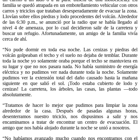
familia se quedó atrapada en un embotellamiento vehicular con otros
carros y triciclos que trataban desesperadamente de evacuar la zona.
Llovían sobre ellos piedras y lodo procedentes del volcán. Alrededor
de las 6:30 p.m., se anunció por la radio que se había llegado al
nivel 4 de amenaza, por lo cual decidieron salir de la carretera y
buscar un refugio. Afortunadamente, un amigo de la familia vivía
cerca de ahí.
“No pude dormir en toda esa noche. Las cenizas y piedras del
volcán golpeaban el techo y el suelo no dejaba de temblar. Durante
toda la noche yo solamente oraba porque el techo se mantuviera en
su lugar y que no nos pasara nada. No había suministro de energía
eléctrica y no pudimos ver nada durante toda la noche. Solamente
pudimos ver la extensión total del daño causado hasta la mañana
siguiente en que salió el sol. ¡Todo estaba cubierto de lodo y
cenizas! La carretera, los árboles, las casas, las plantas —todo
absolutamente.
“Tratamos de hacer lo mejor que pudimos para limpiar la zona
alrededor de la casa. Después de pasadas algunas horas,
desenterramos nuestro triciclo, nos dispusimos a salir y nos
encaminamos a tratar de encontrar un centro de evacuación. El
amigo que nos había alojado durante la noche se unió a nosotros.
“No habíamos avanzado mucho cuando nos encontramos con el