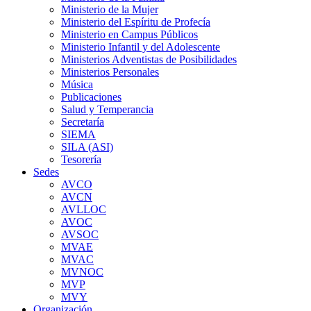
Ministerio de la Mujer
Ministerio del Espíritu de Profecía
Ministerio en Campus Públicos
Ministerio Infantil y del Adolescente
Ministerios Adventistas de Posibilidades
Ministerios Personales
Música
Publicaciones
Salud y Temperancia
Secretaría
SIEMA
SILA (ASI)
Tesorería
Sedes
AVCO
AVCN
AVLLOC
AVOC
AVSOC
MVAE
MVAC
MVNOC
MVP
MVY
Organización