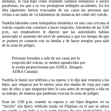
aledañas, lo cual trajo como resultado caminos resbalosos y sucios
parabrisas, los que a su vez produjeron múltiples accidentes. En los
días siguientes fueron evacuadas de sus casas las personas que
vivían a un radio de 14 kilómetros de distancia del cráter del volcán.
Nadelia laboraba como trabajadora doméstica en una casa cercana al
volcán cuando este comenzó a hacer erupción. Alrededor de las 3:00
p.m., sus empleadores le dijeron que las autoridades habían
anunciado el aumento del nivel de amenaza y que era tiempo de que
se pusiera en contacto con su familia y de hacer arreglos para salir
de la zona de peligro.
Personas forzadas a salir de sus casas por la
erupción del volcán, se sienten agradecidas por
la ayuda proporcionada por ADRA. [Imagen:
ADRA Canada]
Nadelia le llamó por teléfono a su esposo y le dijo que reuniera a los
hijos, que empacar por lo menos unas dos mudas de ropa por cada
uno de ellos y que asegurara bien la casa antes de recogerla a ella en
su trabajo, de manera que pudieran evacuar la zona de peligro.
Eran las 5:00 p.m. cuando su esposo y sus hijos llegaron en su
“triciclo” (un típico vehículo usado en Filipinas en el que se adosa
un carrito a un lado o a la parte trasera de una motocicleta). La