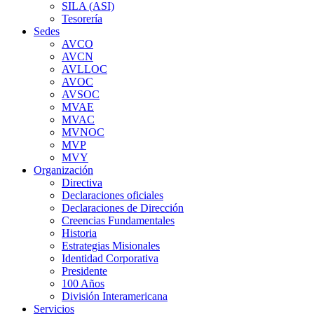
SILA (ASI)
Tesorería
Sedes
AVCO
AVCN
AVLLOC
AVOC
AVSOC
MVAE
MVAC
MVNOC
MVP
MVY
Organización
Directiva
Declaraciones oficiales
Declaraciones de Dirección
Creencias Fundamentales
Historia
Estrategias Misionales
Identidad Corporativa
Presidente
100 Años
División Interamericana
Servicios