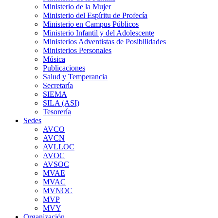
Ministerio de la Mujer
Ministerio del Espíritu de Profecía
Ministerio en Campus Públicos
Ministerio Infantil y del Adolescente
Ministerios Adventistas de Posibilidades
Ministerios Personales
Música
Publicaciones
Salud y Temperancia
Secretaría
SIEMA
SILA (ASI)
Tesorería
Sedes
AVCO
AVCN
AVLLOC
AVOC
AVSOC
MVAE
MVAC
MVNOC
MVP
MVY
Organización