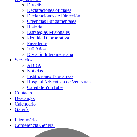
Directiva
Declaraciones oficiales
Declaraciones de Dirección
Creencias Fundamentales
Historia
Estrategias Misionales
Identidad Corporativa
Presidente
100 Años
División Interamericana
Servicios
ADRA
Noticias
Instituciones Educativas
Hospital Adventista de Venezuela
Canal de YouTube
Contacto
Descargas
Calendario
Galería
Interamérica
Conferencia General