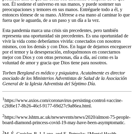
son. Él sostiene el universo en sus manos, y puede sostener sus
preocupaciones y temores en sus manos. Entréguele todo a él, y
entonces tómese de su mano. Aférrese a esa mano al caminar lo que
fuera que le aguarda, de a un paso y un día a la vez.
Esta pandemia marca una crisis sin precedentes, pero también
representa una oportunidad sin precedentes. Es una oportunidad de
vivir la vida como deberíamos vivirla: conectados con nosotros
mismos, con los demás y con Dios. En lugar de dejarnos enceguecer
por el temor y la desesperación, enfoquémonos en conectarnos
mejor con Dios y con otras personas, día a día, así como es la
voluntad de amor y gracia que Dios tiene para nosotros.
Torben Bergland es médico y psiquiatra. Acutalmente es director
asociado de los Ministerios Adventistas de Salud de la Asociación
General de la Iglesia Adventista del Séptimo Día.
1
https://www.axios.com/coronavirus-persisting-control-vaccine-
c2fd6e17-8b26-46cf-9177-69d27c9a86ea.html.
2
https://www.lshtm.ac.uk/newsevents/news/2020/almost-75-people-
board-diamond-princess-covid-19-may-have-been-asymptomatic.
3