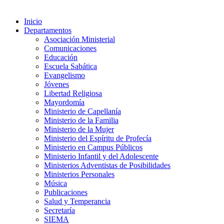
Inicio
Departamentos
Asociación Ministerial
Comunicaciones
Educación
Escuela Sabática
Evangelismo
Jóvenes
Libertad Religiosa
Mayordomía
Ministerio de Capellanía
Ministerio de la Familia
Ministerio de la Mujer
Ministerio del Espíritu de Profecía
Ministerio en Campus Públicos
Ministerio Infantil y del Adolescente
Ministerios Adventistas de Posibilidades
Ministerios Personales
Música
Publicaciones
Salud y Temperancia
Secretaría
SIEMA