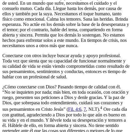
de usted. En un mundo que sufre, necesitamos el cuidado y el
consuelo mutuo. Cada día. Llegue hasta los demás, por causa de
ellos y también por la suya. Necesitamos el toque humano, tanto
físico como emocional. Calma los temores. Sana las heridas. Brinda
esperanza. No actúe en los demás sobre la base de la desesperanza y
el temor; por el contrario, hable del tema, compartiendo en forma
abierta y sincera. Permita que los demás lo sostengan. No estamos
hechos para enfrentar solos a este mundo. En tiempos de crisis, nos
necesitamos unos a otros más que nunca.
Conectarse con otros incluye buscar ayuda y apoyo profesional.
Toda vez que sienta que su capacidad de funcionar normalmente y
su calidad de vida se están viendo comprometidas como resultado de
sus pensamientos, sentimientos y conductas, entonces es tiempo de
hablar con un profesional de salud.
¿Cómo conectarse con Dios? Pasando tiempo de calidad con él.
“No se inquieten por nada; más bien, en toda ocasión, con oración y
ruego, presenten sus peticiones a Dios y denle gracias. Y la paz de
Dios, que sobrepasa todo entendimiento, cuidará sus corazones y
4
sus pensamientos en Cristo Jesús” (
Fil. 4:6
,
7
, NLT).
Ore cada día
con gratitud, agradeciendo a Dios por todo lo que aún es bueno en
su vida y en el mundo. Y llévele toda su desesperación y temores a
él. Háblele de ello, en forma abierta y sincera. No tiene sentido
pretender ante él que las cosas son diferentes o mejores de lo que