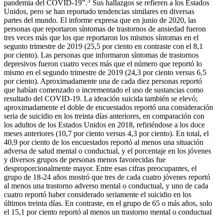
3
pandemia del COVID-19”.
Sus hallazgos se refieren a los Estados
Unidos, pero se han reportado tendencias similares en diversas
partes del mundo. El informe expresa que en junio de 2020, las
personas que reportaron síntomas de trastornos de ansiedad fueron
tres veces más que los que reportaron los mismos síntomas en el
segunto trimestre de 2019 (25,5 por ciento en contraste con el 8,1
por ciento). Las personas que informaron síntomas de trastornos
depresivos fueron cuatro veces más que el número que reportó lo
mismo en el segundo trimestre de 2019 (24,3 por ciento versus 6,5
por ciento). Aproximadamente una de cada diez personas reportó
que habían comenzado o incrementado el uso de sustancias como
resultado del COVID-19. La ideación suicida también se elevó;
aproximadamente el doble de encuestados reportó una consideración
seria de suicidio en los treinta días anteriores, en comparación con
los adultos de los Estados Unidos en 2018, refiriéndose a los doce
meses anteriores (10,7 por ciento versus 4,3 por ciento). En total, el
40,9 por ciento de los encuestados reportó al menos una situación
adversa de salud mental o conductual, y el porcentaje en los jóvenes
y diversos grupos de personas menos favorecidas fue
desproporcionalmente mayor. Entre esas cifras preocupantes, el
grupo de 18-24 años mostró que tres de cada cuatro jóvenes reportó
al menos una trastorno adverso mental o conductual, y uno de cada
cuatro reportó haber considerado seriamente el suicidio en los
últimos treinta días. En contraste, en el grupo de 65 o más años, solo
el 15,1 por ciento reportó al menos un trastorno mental o conductual