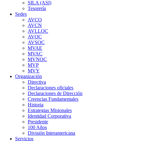
SILA (ASI)
Tesorería
Sedes
AVCO
AVCN
AVLLOC
AVOC
AVSOC
MVAE
MVAC
MVNOC
MVP
MVY
Organización
Directiva
Declaraciones oficiales
Declaraciones de Dirección
Creencias Fundamentales
Historia
Estrategias Misionales
Identidad Corporativa
Presidente
100 Años
División Interamericana
Servicios