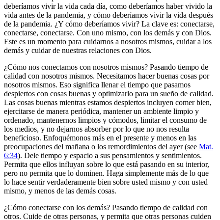
deberíamos vivir la vida cada día, como deberíamos haber vivido la
vida antes de la pandemia, y cómo deberíamos vivir la vida después
de la pandemia. ¿Y cómo deberíamos vivir? La clave es: conectarse,
conectarse, conectarse. Con uno mismo, con los demás y con Dios.
Este es un momento para cuidarnos a nosotros mismos, cuidar a los
demás y cuidar de nuestras relaciones con Dios.
¿Cómo nos conectamos con nosotros mismos? Pasando tiempo de
calidad con nosotros mismos. Necesitamos hacer buenas cosas por
nosotros mismos. Eso significa llenar el tiempo que pasamos
despiertos con cosas buenas y optimizarlo para un sueño de calidad.
Las cosas buenas mientras estamos despiertos incluyen comer bien,
ejercitarse de manera periódica, mantener un ambiente limpio y
ordenado, mantenernos limpios y cómodos, limitar el consumo de
los medios, y no dejarnos absorber por lo que no nos resulta
beneficioso. Enfoquémonos más en el presente y menos en las
preocupaciones del mañana o los remordimientos del ayer (see
Mat.
6:34
). Dele tiempo y espacio a sus pensamientos y sentimientos.
Permita que ellos influyan sobre lo que está pasando en su interior,
pero no permita que lo dominen. Haga simplemente más de lo que
lo hace sentir verdaderamente bien sobre usted mismo y con usted
mismo, y menos de las demás cosas.
¿Cómo conectarse con los demás? Pasando tiempo de calidad con
otros. Cuide de otras personas, y permita que otras personas cuiden