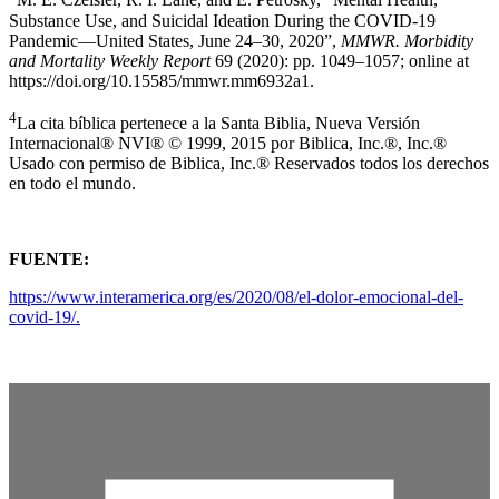
M. É. Czeisler, R. I. Lane, and E. Petrosky, “Mental Health,
Substance Use, and Suicidal Ideation During the COVID-19
Pandemic—United States, June 24–30, 2020”,
MMWR. Morbidity
and Mortality Weekly Report
69 (2020): pp. 1049–1057; online at
https://doi.org/10.15585/mmwr.mm6932a1.
4
La cita bíblica pertenece a la Santa Biblia, Nueva Versión
Internacional® NVI® © 1999, 2015 por Biblica, Inc.®, Inc.®
Usado con permiso de Biblica, Inc.® Reservados todos los derechos
en todo el mundo.
FUENTE:
https://www.interamerica.org/es/2020/08/el-dolor-emocional-del-
covid-19/.