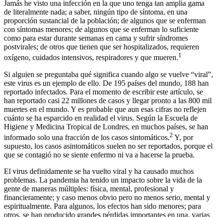
Jamás he visto una infección en la que uno tenga tan amplia gama
de literalmente nada; a saber, ningún tipo de síntoma, en una
proporción sustancial de la población; de algunos que se enferman
con síntomas menores; de algunos que se enferman lo suficiente
como para estar durante semanas en cama y sufrir síndromes
postvirales; de otros que tienen que ser hospitalizados, requieren
1
oxígeno, cuidados intensivos, respiradores y que mueren.
Si alguien se preguntaba qué significa cuando algo se vuelve “viral”,
este virus es un ejemplo de ello. De 195 países del mundo, 188 han
reportado infectados. Para el momento de escribir este artículo, se
han reportado casi 22 millones de casos y llegar pronto a las 800 mil
muertes en el mundo. Y es probable que aun esas cifras no reflejen
cuánto se ha esparcido en realidad el virus. Según la Escuela de
Higiene y Medicina Tropical de Londres, en muchos países, se han
2
informado solo una fracción de los casos sintomáticos.
Y, por
supuesto, los casos asintomáticos suelen no ser reportados, porque el
que se contagió no se siente enfermo ni va a hacerse la prueba.
El virus definidamente se ha vuelto viral y ha causado muchos
problemas. La pandemia ha tenido un impacto sobre la vida de la
gente de maneras múltiples: física, mental, profesional y
financieramente; y caso menos obvio pero no menos serio, mental y
espiritualmente. Para algunos, los efectos han sido menores; para
otros, se han producido grandes pérdidas importantes en una, varias