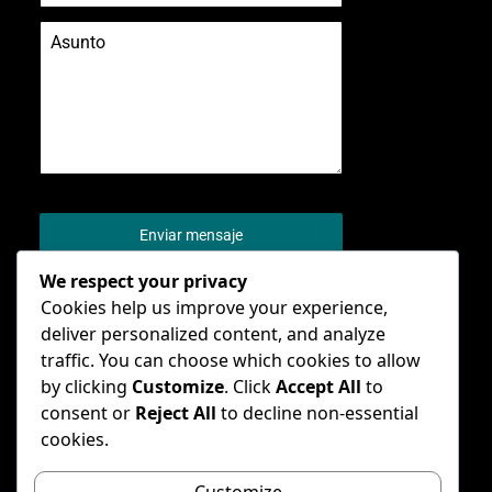
0 / 180
Enviar mensaje
We respect your privacy
Cookies help us improve your experience,
deliver personalized content, and analyze
traffic. You can choose which cookies to allow
by clicking
Customize
. Click
Accept All
to
consent or
Reject All
to decline non-essential
cookies.
© – General Conference of Seventh-day
Adventists