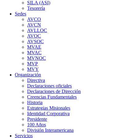
SILA (ASI)
Tesorería
Sedes
AVCO
AVCN
AVLLOC
AVOC
AVSOC
MVAE
MVAC
MVNOC
MVP
MVY
Organización
Directiva
Declaraciones oficiales
Declaraciones de Dirección
Creencias Fundamentales
Historia
Estrategias Misionales
Identidad Corporativa
Presidente
100 Años
División Interamericana
Servicios