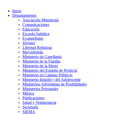
Inicio
Departamentos
Asociación Ministerial
Comunicaciones
Educación
Escuela Sabática
Evangelismo
Jóvenes
Libertad Religiosa
Mayordomía
Ministerio de Capellanía
Ministerio de la Familia
Ministerio de la Mujer
Ministerio del Espíritu de Profecía
Ministerio en Campus Públicos
Ministerio Infantil y del Adolescente
Ministerios Adventistas de Posibilidades
Ministerios Personales
Música
Publicaciones
Salud y Temperancia
Secretaría
SIEMA