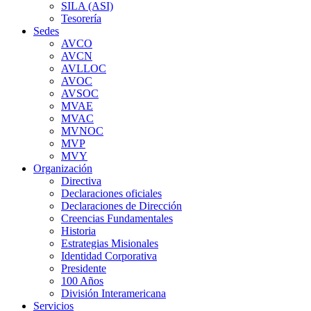
SILA (ASI)
Tesorería
Sedes
AVCO
AVCN
AVLLOC
AVOC
AVSOC
MVAE
MVAC
MVNOC
MVP
MVY
Organización
Directiva
Declaraciones oficiales
Declaraciones de Dirección
Creencias Fundamentales
Historia
Estrategias Misionales
Identidad Corporativa
Presidente
100 Años
División Interamericana
Servicios