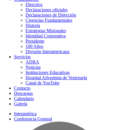
Directiva
Declaraciones oficiales
Declaraciones de Dirección
Creencias Fundamentales
Historia
Estrategias Misionales
Identidad Corporativa
Presidente
100 Años
División Interamericana
Servicios
ADRA
Noticias
Instituciones Educativas
Hospital Adventista de Venezuela
Canal de YouTube
Contacto
Descargas
Calendario
Galería
Interamérica
Conferencia General