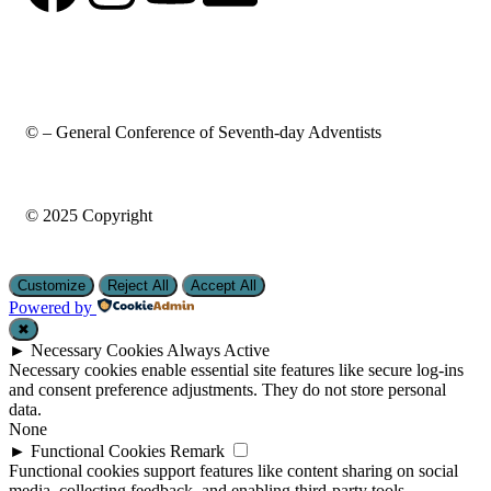
© – General Conference of Seventh-day Adventists
© 2025 Copyright
Customize
Reject All
Accept All
Powered by
✖
►
Necessary Cookies
Always Active
Necessary cookies enable essential site features like secure log-ins
and consent preference adjustments. They do not store personal
data.
None
►
Functional Cookies
Remark
Functional cookies support features like content sharing on social
media, collecting feedback, and enabling third-party tools.