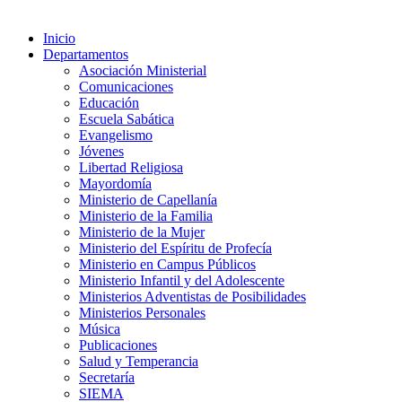
Inicio
Departamentos
Asociación Ministerial
Comunicaciones
Educación
Escuela Sabática
Evangelismo
Jóvenes
Libertad Religiosa
Mayordomía
Ministerio de Capellanía
Ministerio de la Familia
Ministerio de la Mujer
Ministerio del Espíritu de Profecía
Ministerio en Campus Públicos
Ministerio Infantil y del Adolescente
Ministerios Adventistas de Posibilidades
Ministerios Personales
Música
Publicaciones
Salud y Temperancia
Secretaría
SIEMA