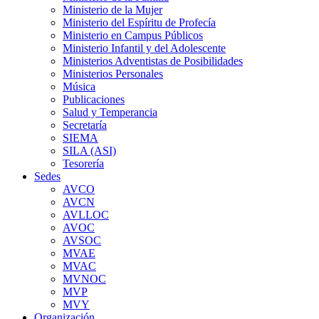
Ministerio de la Mujer
Ministerio del Espíritu de Profecía
Ministerio en Campus Públicos
Ministerio Infantil y del Adolescente
Ministerios Adventistas de Posibilidades
Ministerios Personales
Música
Publicaciones
Salud y Temperancia
Secretaría
SIEMA
SILA (ASI)
Tesorería
Sedes
AVCO
AVCN
AVLLOC
AVOC
AVSOC
MVAE
MVAC
MVNOC
MVP
MVY
Organización