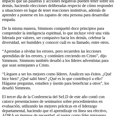
impacto que las palabras y acciones negativas pueden tener sobre los
demás, haciendo elecciones deliberadas respecto de cómo responder
a situaciones en lugar de tener reacciones instintivas, además de
aprender a ponerse en los zapatos de otra persona para desarrollar
empatía.
De la misma manera, Simmons compartió doce principios para
comprender la inteligencia espiritual, lo que incluye vivir una vida
liderada por valores, ser compasivo hacia los demás, celebrar la
diversidad, ser humildes y conocer cuál es su llamado, entre otros.
“Aprendan a olvidar los errores, pero recuerden las lecciones
aprendidas de los errores, y continúen creciendo en Cristo”, dijo
Simmons. Simmons también desafió a los líderes adventistas para
que sean semejantes a Cristo.
“Lleguen a ser los mejores como líderes. Analicen sus éxitos. ¿Qué
hice bien? ¿Qué salió bien? ¿Qué es lo que contribuyó a ello?
Háganse preguntas, estudien y úsenlo para beneficiar a otros”, los
desafió Simmons.
El tercer día de la Conferencia del SeLD de este año contó con
catorce presentaciones de seminarios sobre procedimientos en
evaluación, utilizando las mejores prácticas en el liderazgo
departamental, haciendo que el aprendizaje en línea sea efectivo,
ADRA en tiempos de necesidad, el pastor como líder misionero,