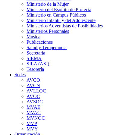
Ministerio de la Mujer
Ministerio del Espíritu de Profecía
Ministerio en Campus Públicos
Ministerio Infantil y del Adolescente
Ministerios Adventistas de Posibilidades
Ministerios Personales
Música
Publicaciones
Salud y Temperancia
Secretaría
SIEMA
SILA (ASI)
Tesorería
Sedes
AVCO
AVCN
AVLLOC
AVOC
AVSOC
MVAE
MVAC
MVNOC
MVP
MVY
Organización