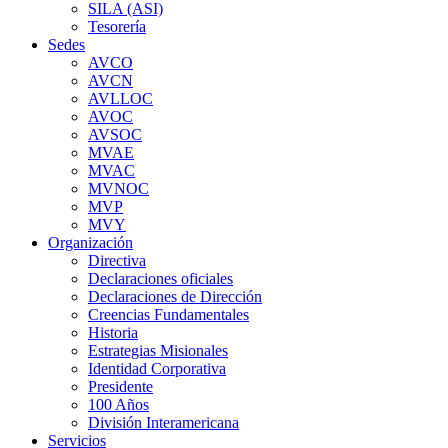
SILA (ASI)
Tesorería
Sedes
AVCO
AVCN
AVLLOC
AVOC
AVSOC
MVAE
MVAC
MVNOC
MVP
MVY
Organización
Directiva
Declaraciones oficiales
Declaraciones de Dirección
Creencias Fundamentales
Historia
Estrategias Misionales
Identidad Corporativa
Presidente
100 Años
División Interamericana
Servicios