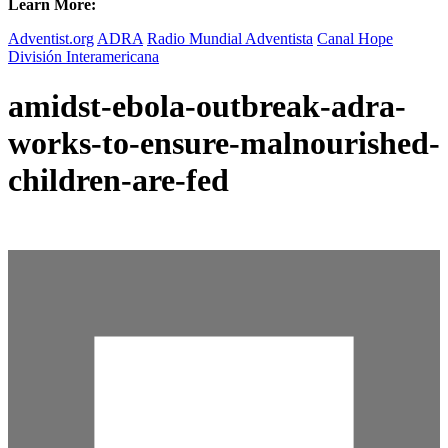
Learn More:
Adventist.org
ADRA
Radio Mundial Adventista
Canal Hope
División Interamericana
amidst-ebola-outbreak-adra-
works-to-ensure-malnourished-
children-are-fed