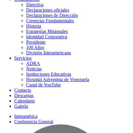
Directiva
Declaraciones oficiales
Declaraciones de Dirección
Creencias Fundamentales
Historia
Estrategias Misionales
Identidad Corporativa
Presidente
100 Años
División Interamericana
Servicios
ADRA
Noticias
Instituciones Educativas
Hospital Adventista de Venezuela
Canal de YouTube
Contacto
Descargas
Calendario
Galería
Interamérica
Conferencia General