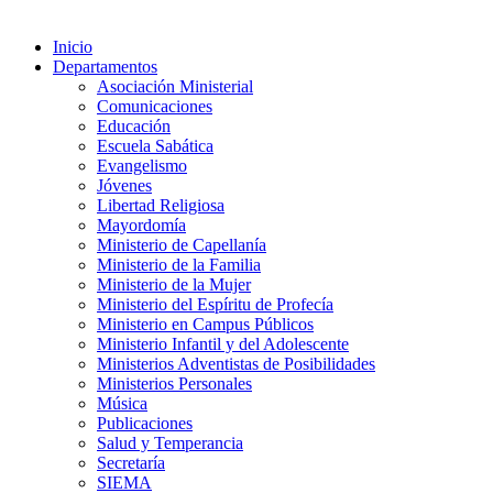
Inicio
Departamentos
Asociación Ministerial
Comunicaciones
Educación
Escuela Sabática
Evangelismo
Jóvenes
Libertad Religiosa
Mayordomía
Ministerio de Capellanía
Ministerio de la Familia
Ministerio de la Mujer
Ministerio del Espíritu de Profecía
Ministerio en Campus Públicos
Ministerio Infantil y del Adolescente
Ministerios Adventistas de Posibilidades
Ministerios Personales
Música
Publicaciones
Salud y Temperancia
Secretaría
SIEMA