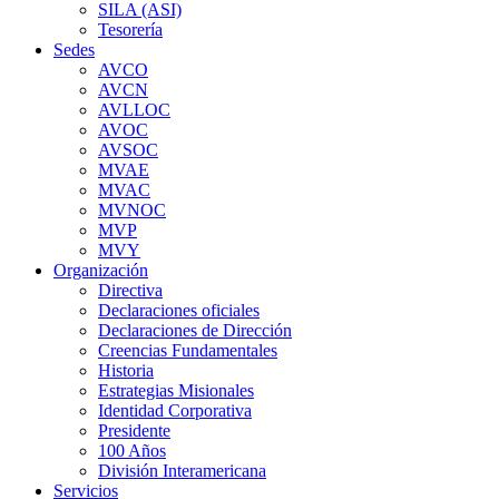
SILA (ASI)
Tesorería
Sedes
AVCO
AVCN
AVLLOC
AVOC
AVSOC
MVAE
MVAC
MVNOC
MVP
MVY
Organización
Directiva
Declaraciones oficiales
Declaraciones de Dirección
Creencias Fundamentales
Historia
Estrategias Misionales
Identidad Corporativa
Presidente
100 Años
División Interamericana
Servicios