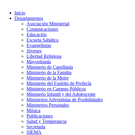
Inicio
Departamentos
Asociación Ministerial
Comunicaciones
Educación
Escuela Sabática
Evangelismo
Jóvenes
Libertad Religiosa
Mayordomía
Ministerio de Capellanía
Ministerio de la Familia
Ministerio de la Mujer
Ministerio del Espíritu de Profecía
Ministerio en Campus Públicos
Ministerio Infantil y del Adolescente
Ministerios Adventistas de Posibilidades
Ministerios Personales
Música
Publicaciones
Salud y Temperancia
Secretaría
SIEMA