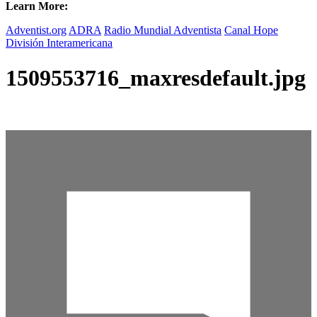
Learn More:
Adventist.org
ADRA
Radio Mundial Adventista
Canal Hope
División Interamericana
1509553716_maxresdefault.jpg