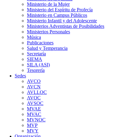
Ministerio de la Mujer
Ministerio del Espíritu de Profecía
Ministerio en Campus Públicos
Ministerio Infantil y del Adolescente
Ministerios Adventistas de Posibilidades
Ministerios Personales
Música
Publicaciones
Salud y Temperancia
Secretaría
SIEMA
SILA (ASI)
Tesorería
Sedes
AVCO
AVCN
AVLLOC
AVOC
AVSOC
MVAE
MVAC
MVNOC
MVP
MVY
Organización