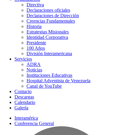
Directiva
Declaraciones oficiales
Declaraciones de Dirección
Creencias Fundamentales
Historia
Estrategias Misionales
Identidad Corporativa
Presidente
100 Años
División Interamericana
Servicios
ADRA
Noticias
Instituciones Educativas
Hospital Adventista de Venezuela
Canal de YouTube
Contacto
Descargas
Calendario
Galería
Interamérica
Conferencia General