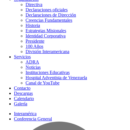
Directiva
Declaraciones oficiales
Declaraciones de Dirección
Creencias Fundamentales
Historia
Estrategias Misionales
Identidad Corporativa
Presidente
100 Años
División Interamericana
Servicios
ADRA
Noticias
Instituciones Educativas
Hospital Adventista de Venezuela
Canal de YouTube
Contacto
Descargas
Calendario
Galería
Interamérica
Conferencia General