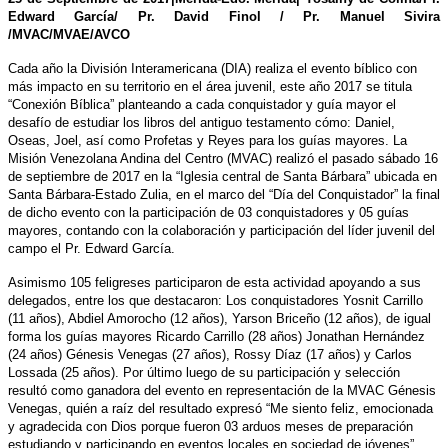
Edward García/ Pr. David Finol / Pr. Manuel Sivira
/MVAC/MVAE/AVCO
Cada año la División Interamericana (DIA) realiza el evento bíblico con
más impacto en su territorio en el área juvenil, este año 2017 se titula
“Conexión Bíblica” planteando a cada conquistador y guía mayor el
desafío de estudiar los libros del antiguo testamento cómo: Daniel,
Oseas, Joel, así como Profetas y Reyes para los guías mayores. La
Misión Venezolana Andina del Centro (MVAC) realizó el pasado sábado 16
de septiembre de 2017 en la “Iglesia central de Santa Bárbara” ubicada en
Santa Bárbara-Estado Zulia, en el marco del “Día del Conquistador” la final
de dicho evento con la participación de 03 conquistadores y 05 guías
mayores, contando con la colaboración y participación del líder juvenil del
campo el Pr. Edward García.
Asimismo 105 feligreses participaron de esta actividad apoyando a sus
delegados, entre los que destacaron: Los conquistadores Yosnit Carrillo
(11 años), Abdiel Amorocho (12 años), Yarson Briceño (12 años), de igual
forma los guías mayores Ricardo Carrillo (28 años) Jonathan Hernández
(24 años) Génesis Venegas (27 años), Rossy Díaz (17 años) y Carlos
Lossada (25 años). Por último luego de su participación y selección
resultó como ganadora del evento en representación de la MVAC Génesis
Venegas, quién a raíz del resultado expresó “Me siento feliz, emocionada
y agradecida con Dios porque fueron 03 arduos meses de preparación
estudiando y participando en eventos locales en sociedad de jóvenes”.