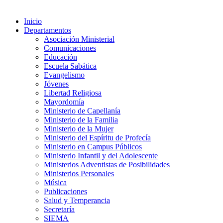
Inicio
Departamentos
Asociación Ministerial
Comunicaciones
Educación
Escuela Sabática
Evangelismo
Jóvenes
Libertad Religiosa
Mayordomía
Ministerio de Capellanía
Ministerio de la Familia
Ministerio de la Mujer
Ministerio del Espíritu de Profecía
Ministerio en Campus Públicos
Ministerio Infantil y del Adolescente
Ministerios Adventistas de Posibilidades
Ministerios Personales
Música
Publicaciones
Salud y Temperancia
Secretaría
SIEMA