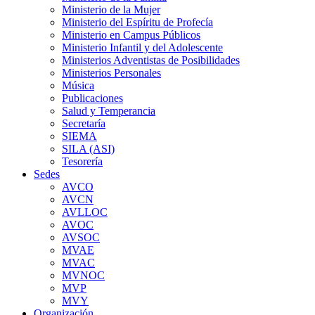
Ministerio de la Mujer
Ministerio del Espíritu de Profecía
Ministerio en Campus Públicos
Ministerio Infantil y del Adolescente
Ministerios Adventistas de Posibilidades
Ministerios Personales
Música
Publicaciones
Salud y Temperancia
Secretaría
SIEMA
SILA (ASI)
Tesorería
Sedes
AVCO
AVCN
AVLLOC
AVOC
AVSOC
MVAE
MVAC
MVNOC
MVP
MVY
Organización