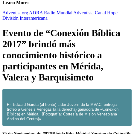
Learn More:
Adventist.org
ADRA
Radio Mundial Adventista
Canal Hope
División Interamericana
Evento de “Conexión Bíblica
2017” brindó más
conocimiento histórico a
participantes en Mérida,
Valera y Barquisimeto
Pr. Edward García (al frente) Líder Juvenil de la MVAC, entrega
trofeo a Génesis Venegas (a la derecha) ganadora de «Conexión
Bíblica) en Mérida. [Fotografía: Cortesía de Misión Venezolana
Andina del Centro]»
25 de Septiembre de 2017|Mérida-Edo. Mérida| Yosainy de Colina/Pr.