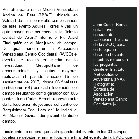
Por otra parte en la Misión Venezolana
Andina del Este (MVAE) ubicada en
Valera-Edo. Trujillo resultó como ganador
Juan Carlos Bernal
de este evento Aquiles Torres Vivas un
guía mayor
guía mayor que pertenece a la “Iglesia
ganador de
Central de Valera” informó el Pr. David
«Conexión Bíblica»
Finol quién es el líder juvenil del campo.
de la AVCO, posa
De igual manera en la Asociación
en fotografía
Venezolana Centro Occidental (AVCO) el
durante el evento
mientras respondía
evento se realizó en medio de la
las preguntas
Investidura Metropolitana de
desde el Instituto
conquistadores y guías mayores
Metropolitano
realizada el pasado sábado 16 de
Adventista (IMA).
septiembre de 2017, donde 06 finalistas
[Fotografía:
participaron (01) por cada federación del
Cortesía de
campo resultando como ganador con 805
Asociación
puntos Juan Carlos Bernal; representante
Venezolana Centro
Occidental]»
de la federación de jóvenes del centro de
Barquisimeto-Edo. Lara así lo indicó el
Pr. Manuel Sivira líder juvenil de dicho
campo.
Finalmente se espera que cada ganador del evento en los 09 campos
locales se debatan el primer lugar en la final del evento de la UVOC que