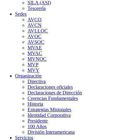
SILA (ASI)
Tesorería
Sedes
AVCO
AVCN
AVLLOC
AVOC
AVSOC
MVAE
MVAC
MVNOC
MVP
MVY
Organización
Directiva
Declaraciones oficiales
Declaraciones de Dirección
Creencias Fundamentales
Historia
Estrategias Misionales
Identidad Corporativa
Presidente
100 Años
División Interamericana
Servicios