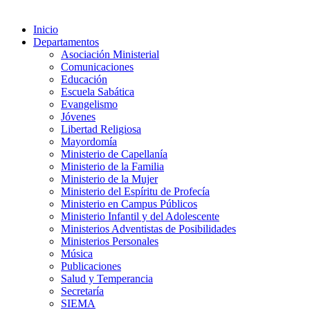
Inicio
Departamentos
Asociación Ministerial
Comunicaciones
Educación
Escuela Sabática
Evangelismo
Jóvenes
Libertad Religiosa
Mayordomía
Ministerio de Capellanía
Ministerio de la Familia
Ministerio de la Mujer
Ministerio del Espíritu de Profecía
Ministerio en Campus Públicos
Ministerio Infantil y del Adolescente
Ministerios Adventistas de Posibilidades
Ministerios Personales
Música
Publicaciones
Salud y Temperancia
Secretaría
SIEMA