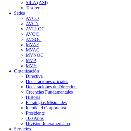
SILA (ASI)
Tesorería
Sedes
AVCO
AVCN
AVLLOC
AVOC
AVSOC
MVAE
MVAC
MVNOC
MVP
MVY
Organización
Directiva
Declaraciones oficiales
Declaraciones de Dirección
Creencias Fundamentales
Historia
Estrategias Misionales
Identidad Corporativa
Presidente
100 Años
División Interamericana
Servicios