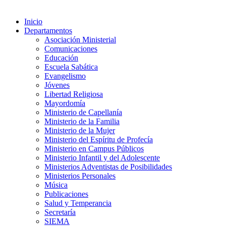
Inicio
Departamentos
Asociación Ministerial
Comunicaciones
Educación
Escuela Sabática
Evangelismo
Jóvenes
Libertad Religiosa
Mayordomía
Ministerio de Capellanía
Ministerio de la Familia
Ministerio de la Mujer
Ministerio del Espíritu de Profecía
Ministerio en Campus Públicos
Ministerio Infantil y del Adolescente
Ministerios Adventistas de Posibilidades
Ministerios Personales
Música
Publicaciones
Salud y Temperancia
Secretaría
SIEMA