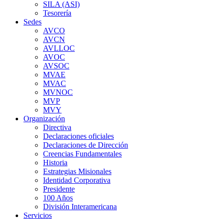
SILA (ASI)
Tesorería
Sedes
AVCO
AVCN
AVLLOC
AVOC
AVSOC
MVAE
MVAC
MVNOC
MVP
MVY
Organización
Directiva
Declaraciones oficiales
Declaraciones de Dirección
Creencias Fundamentales
Historia
Estrategias Misionales
Identidad Corporativa
Presidente
100 Años
División Interamericana
Servicios