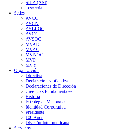
SILA (ASI)
Tesorería
Sedes
AVCO
AVCN
AVLLOC
AVOC
AVSOC
MVAE
MVAC
MVNOC
MVP
MVY
Organización
Directiva
Declaraciones oficiales
Declaraciones de Dirección
Creencias Fundamentales
Historia
Estrategias Misionales
Identidad Corporativa
Presidente
100 Años
División Interamericana
Servicios