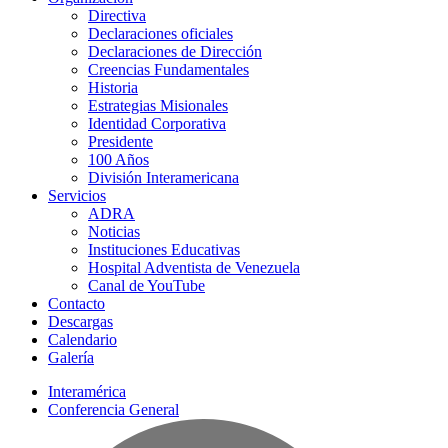
Directiva
Declaraciones oficiales
Declaraciones de Dirección
Creencias Fundamentales
Historia
Estrategias Misionales
Identidad Corporativa
Presidente
100 Años
División Interamericana
Servicios
ADRA
Noticias
Instituciones Educativas
Hospital Adventista de Venezuela
Canal de YouTube
Contacto
Descargas
Calendario
Galería
Interamérica
Conferencia General