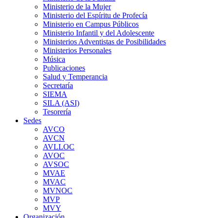
Ministerio de la Mujer
Ministerio del Espíritu de Profecía
Ministerio en Campus Públicos
Ministerio Infantil y del Adolescente
Ministerios Adventistas de Posibilidades
Ministerios Personales
Música
Publicaciones
Salud y Temperancia
Secretaría
SIEMA
SILA (ASI)
Tesorería
Sedes
AVCO
AVCN
AVLLOC
AVOC
AVSOC
MVAE
MVAC
MVNOC
MVP
MVY
Organización