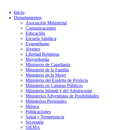
Inicio
Departamentos
Asociación Ministerial
Comunicaciones
Educación
Escuela Sabática
Evangelismo
Jóvenes
Libertad Religiosa
Mayordomía
Ministerio de Capellanía
Ministerio de la Familia
Ministerio de la Mujer
Ministerio del Espíritu de Profecía
Ministerio en Campus Públicos
Ministerio Infantil y del Adolescente
Ministerios Adventistas de Posibilidades
Ministerios Personales
Música
Publicaciones
Salud y Temperancia
Secretaría
SIEMA