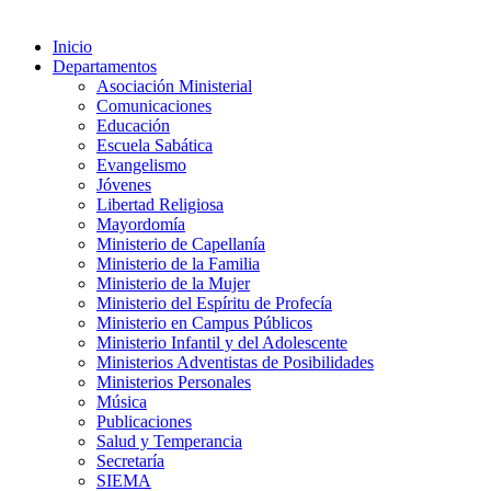
Inicio
Departamentos
Asociación Ministerial
Comunicaciones
Educación
Escuela Sabática
Evangelismo
Jóvenes
Libertad Religiosa
Mayordomía
Ministerio de Capellanía
Ministerio de la Familia
Ministerio de la Mujer
Ministerio del Espíritu de Profecía
Ministerio en Campus Públicos
Ministerio Infantil y del Adolescente
Ministerios Adventistas de Posibilidades
Ministerios Personales
Música
Publicaciones
Salud y Temperancia
Secretaría
SIEMA