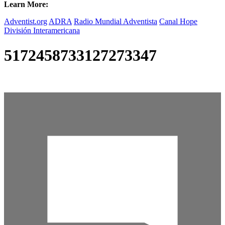
Learn More:
Adventist.org
ADRA
Radio Mundial Adventista
Canal Hope
División Interamericana
5172458733127273347