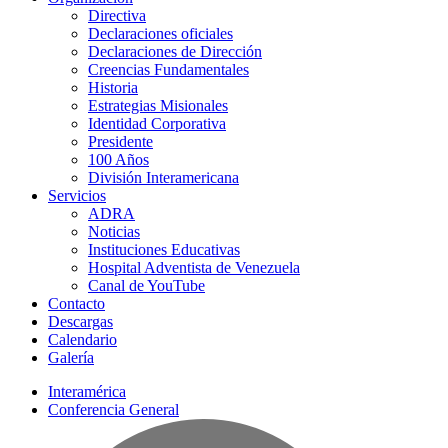
Directiva
Declaraciones oficiales
Declaraciones de Dirección
Creencias Fundamentales
Historia
Estrategias Misionales
Identidad Corporativa
Presidente
100 Años
División Interamericana
Servicios
ADRA
Noticias
Instituciones Educativas
Hospital Adventista de Venezuela
Canal de YouTube
Contacto
Descargas
Calendario
Galería
Interamérica
Conferencia General