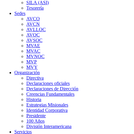
SILA (ASI)
Tesorería
Sedes
AVCO
AVCN
AVLLOC
AVOC
AVSOC
MVAE
MVAC
MVNOC
MVP
MVY
Organización
Directiva
Declaraciones oficiales
Declaraciones de Dirección
Creencias Fundamentales
Historia
Estrategias Misionales
Identidad Corporativa
Presidente
100 Años
División Interamericana
Servicios