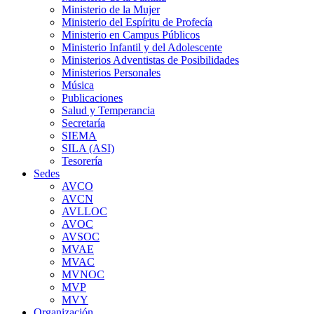
Ministerio de la Mujer
Ministerio del Espíritu de Profecía
Ministerio en Campus Públicos
Ministerio Infantil y del Adolescente
Ministerios Adventistas de Posibilidades
Ministerios Personales
Música
Publicaciones
Salud y Temperancia
Secretaría
SIEMA
SILA (ASI)
Tesorería
Sedes
AVCO
AVCN
AVLLOC
AVOC
AVSOC
MVAE
MVAC
MVNOC
MVP
MVY
Organización