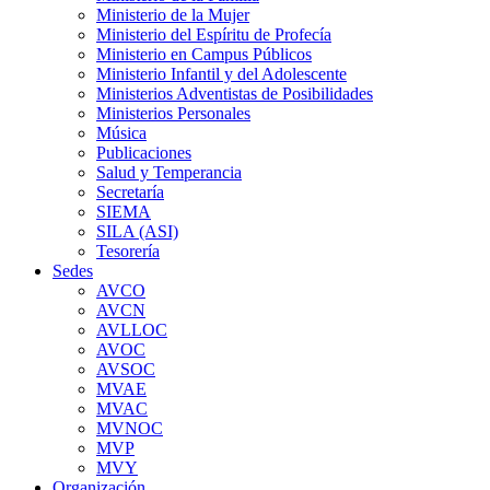
Ministerio de la Mujer
Ministerio del Espíritu de Profecía
Ministerio en Campus Públicos
Ministerio Infantil y del Adolescente
Ministerios Adventistas de Posibilidades
Ministerios Personales
Música
Publicaciones
Salud y Temperancia
Secretaría
SIEMA
SILA (ASI)
Tesorería
Sedes
AVCO
AVCN
AVLLOC
AVOC
AVSOC
MVAE
MVAC
MVNOC
MVP
MVY
Organización