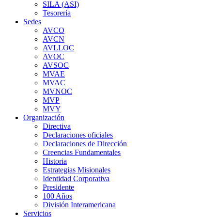
SILA (ASI)
Tesorería
Sedes
AVCO
AVCN
AVLLOC
AVOC
AVSOC
MVAE
MVAC
MVNOC
MVP
MVY
Organización
Directiva
Declaraciones oficiales
Declaraciones de Dirección
Creencias Fundamentales
Historia
Estrategias Misionales
Identidad Corporativa
Presidente
100 Años
División Interamericana
Servicios