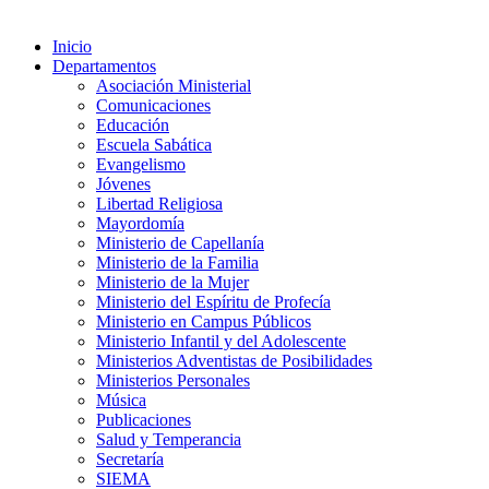
Inicio
Departamentos
Asociación Ministerial
Comunicaciones
Educación
Escuela Sabática
Evangelismo
Jóvenes
Libertad Religiosa
Mayordomía
Ministerio de Capellanía
Ministerio de la Familia
Ministerio de la Mujer
Ministerio del Espíritu de Profecía
Ministerio en Campus Públicos
Ministerio Infantil y del Adolescente
Ministerios Adventistas de Posibilidades
Ministerios Personales
Música
Publicaciones
Salud y Temperancia
Secretaría
SIEMA