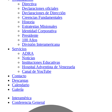
Directiva
Declaraciones oficiales
Declaraciones de Dirección
Creencias Fundamentales
Historia
Estrategias Misionales
Identidad Corporativa
Presidente
100 Años
División Interamericana
Servicios
ADRA
Noticias
Instituciones Educativas
Hospital Adventista de Venezuela
Canal de YouTube
Contacto
Descargas
Calendario
Galería
Interamérica
Conferencia General