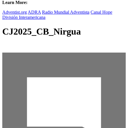
Learn More:
Adventist.org
ADRA
Radio Mundial Adventista
Canal Hope
División Interamericana
CJ2025_CB_Nirgua