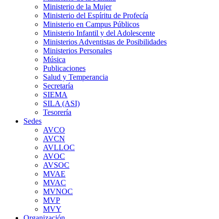
Ministerio de la Mujer
Ministerio del Espíritu de Profecía
Ministerio en Campus Públicos
Ministerio Infantil y del Adolescente
Ministerios Adventistas de Posibilidades
Ministerios Personales
Música
Publicaciones
Salud y Temperancia
Secretaría
SIEMA
SILA (ASI)
Tesorería
Sedes
AVCO
AVCN
AVLLOC
AVOC
AVSOC
MVAE
MVAC
MVNOC
MVP
MVY
Organización