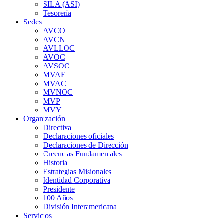
SILA (ASI)
Tesorería
Sedes
AVCO
AVCN
AVLLOC
AVOC
AVSOC
MVAE
MVAC
MVNOC
MVP
MVY
Organización
Directiva
Declaraciones oficiales
Declaraciones de Dirección
Creencias Fundamentales
Historia
Estrategias Misionales
Identidad Corporativa
Presidente
100 Años
División Interamericana
Servicios