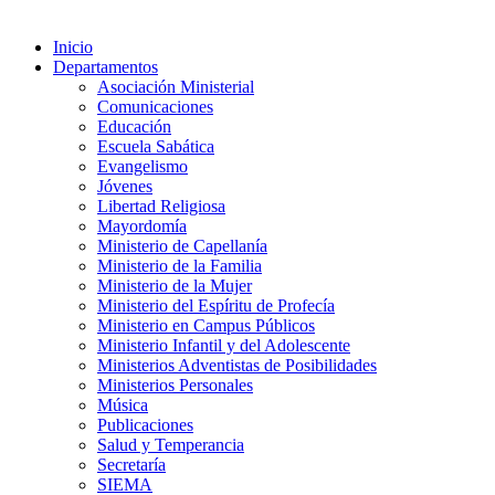
Inicio
Departamentos
Asociación Ministerial
Comunicaciones
Educación
Escuela Sabática
Evangelismo
Jóvenes
Libertad Religiosa
Mayordomía
Ministerio de Capellanía
Ministerio de la Familia
Ministerio de la Mujer
Ministerio del Espíritu de Profecía
Ministerio en Campus Públicos
Ministerio Infantil y del Adolescente
Ministerios Adventistas de Posibilidades
Ministerios Personales
Música
Publicaciones
Salud y Temperancia
Secretaría
SIEMA