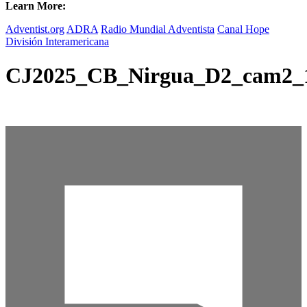
Learn More:
Adventist.org
ADRA
Radio Mundial Adventista
Canal Hope
División Interamericana
CJ2025_CB_Nirgua_D2_cam2_