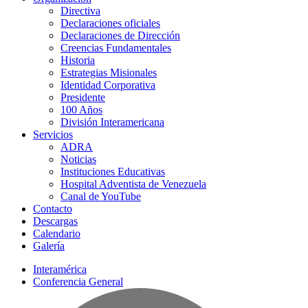
Directiva
Declaraciones oficiales
Declaraciones de Dirección
Creencias Fundamentales
Historia
Estrategias Misionales
Identidad Corporativa
Presidente
100 Años
División Interamericana
Servicios
ADRA
Noticias
Instituciones Educativas
Hospital Adventista de Venezuela
Canal de YouTube
Contacto
Descargas
Calendario
Galería
Interamérica
Conferencia General